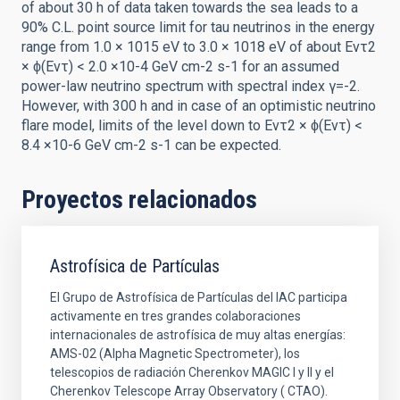
of about 30 h of data taken towards the sea leads to a
90% C.L. point source limit for tau neutrinos in the energy
range from 1.0 × 1015 eV to 3.0 × 1018 eV of about Eντ2
× ϕ(Eντ) < 2.0 ×10-4 GeV cm-2 s-1 for an assumed
power-law neutrino spectrum with spectral index γ=-2.
However, with 300 h and in case of an optimistic neutrino
flare model, limits of the level down to Eντ2 × ϕ(Eντ) <
8.4 ×10-6 GeV cm-2 s-1 can be expected.
Proyectos relacionados
Astrofísica de Partículas
El Grupo de Astrofísica de Partículas del IAC participa
activamente en tres grandes colaboraciones
internacionales de astrofísica de muy altas energías:
AMS-02 (Alpha Magnetic Spectrometer), los
telescopios de radiación Cherenkov MAGIC I y II y el
Cherenkov Telescope Array Observatory ( CTAO).