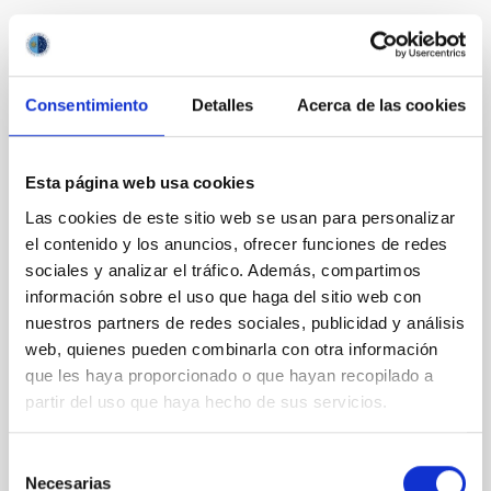
Te puede interesar
Consentimiento
Detalles
Acerca de las cookies
CON ÁRBITRO
The impact of star formation histories on
the inner dark matter density slopes of
Esta página web usa cookies
galaxies
Las cookies de este sitio web se usan para personalizar
Aims. We aim to investigate the connection between
el contenido y los anuncios, ofrecer funciones de redes
star formation histories (SFHs) and the inner dark
sociales y analizar el tráfico. Además, compartimos
matter density profiles of simulated galaxies. In
información sobre el uso que haga del sitio web con
particular, we tested whether the burstiness and
nuestros partners de redes sociales, publicidad y análisis
temporal distribution of star formation influence the
web, quienes pueden combinarla con otra información
formation of cored versus cuspy dark matter profiles.
que les haya proporcionado o que hayan recopilado a
Methods. We homogeneously analysed
partir del uso que haya hecho de sus servicios.
Sarrato-Alós, J. et al.
Fecha de publicación:
6
2026
Selección
Necesarias
de