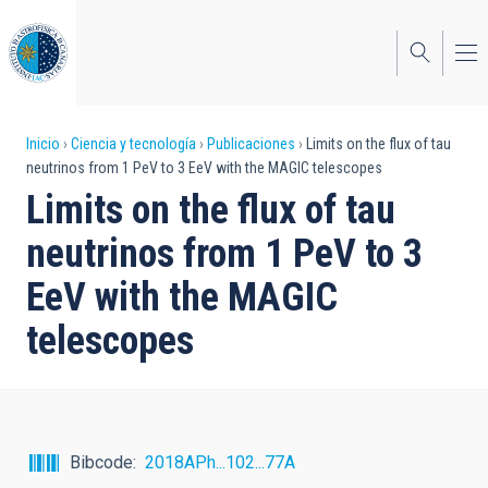
Pasar
al
contenido
principal
Sobrescribir
Inicio
Ciencia y tecnología
Publicaciones
Limits on the flux of tau
neutrinos from 1 PeV to 3 EeV with the MAGIC telescopes
enlaces
Limits on the flux of tau
de
neutrinos from 1 PeV to 3
ayuda
EeV with the MAGIC
a
telescopes
la
navegación
Bibcode
2018APh...102...77A