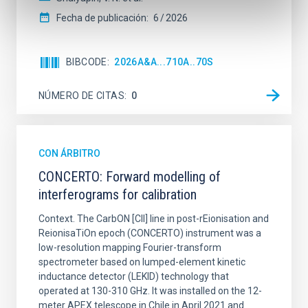
Fecha de publicación:
6
2026
BIBCODE
2026A&A...710A..70S
NÚMERO DE CITAS
0
CON ÁRBITRO
CONCERTO: Forward modelling of
interferograms for calibration
Context. The CarbON [CII] line in post-rEionisation and
ReionisaTiOn epoch (CONCERTO) instrument was a
low-resolution mapping Fourier-transform
spectrometer based on lumped-element kinetic
inductance detector (LEKID) technology that
operated at 130-310 GHz. It was installed on the 12-
meter APEX telescope in Chile in April 2021 and