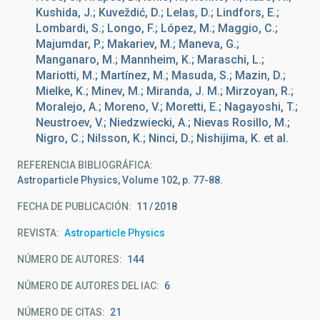
Kushida, J.; Kuveždić, D.; Lelas, D.; Lindfors, E.;
Lombardi, S.; Longo, F.; López, M.; Maggio, C.;
Majumdar, P.; Makariev, M.; Maneva, G.;
Manganaro, M.; Mannheim, K.; Maraschi, L.;
Mariotti, M.; Martínez, M.; Masuda, S.; Mazin, D.;
Mielke, K.; Minev, M.; Miranda, J. M.; Mirzoyan, R.;
Moralejo, A.; Moreno, V.; Moretti, E.; Nagayoshi, T.;
Neustroev, V.; Niedzwiecki, A.; Nievas Rosillo, M.;
Nigro, C.; Nilsson, K.; Ninci, D.; Nishijima, K. et al.
REFERENCIA BIBLIOGRÁFICA
Astroparticle Physics, Volume 102, p. 77-88.
FECHA DE PUBLICACIÓN:
11
2018
REVISTA
Astroparticle Physics
NÚMERO DE AUTORES
144
NÚMERO DE AUTORES DEL IAC
6
NÚMERO DE CITAS
21