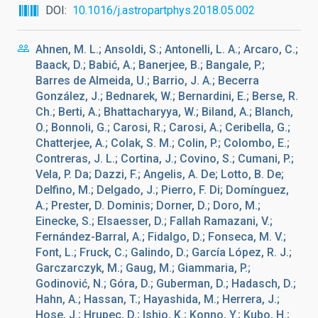
DOI
10.1016/j.astropartphys.2018.05.002
Ahnen, M. L.; Ansoldi, S.; Antonelli, L. A.; Arcaro, C.;
Baack, D.; Babić, A.; Banerjee, B.; Bangale, P.;
Barres de Almeida, U.; Barrio, J. A.; Becerra
González, J.; Bednarek, W.; Bernardini, E.; Berse, R.
Ch.; Berti, A.; Bhattacharyya, W.; Biland, A.; Blanch,
O.; Bonnoli, G.; Carosi, R.; Carosi, A.; Ceribella, G.;
Chatterjee, A.; Colak, S. M.; Colin, P.; Colombo, E.;
Contreras, J. L.; Cortina, J.; Covino, S.; Cumani, P.;
Vela, P. Da; Dazzi, F.; Angelis, A. De; Lotto, B. De;
Delfino, M.; Delgado, J.; Pierro, F. Di; Domínguez,
A.; Prester, D. Dominis; Dorner, D.; Doro, M.;
Einecke, S.; Elsaesser, D.; Fallah Ramazani, V.;
Fernández-Barral, A.; Fidalgo, D.; Fonseca, M. V.;
Font, L.; Fruck, C.; Galindo, D.; García López, R. J.;
Garczarczyk, M.; Gaug, M.; Giammaria, P.;
Godinović, N.; Góra, D.; Guberman, D.; Hadasch, D.;
Hahn, A.; Hassan, T.; Hayashida, M.; Herrera, J.;
Hose, J.; Hrupec, D.; Ishio, K.; Konno, Y.; Kubo, H.;