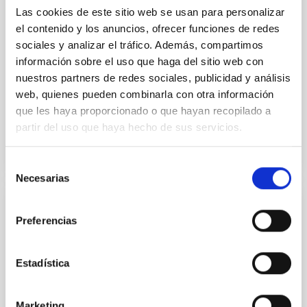
Two-meter Twin Telescope (TTT). Phase-Dispersion
Las cookies de este sitio web se usan para personalizar
Minimization over the combined two-night dataset
el contenido y los anuncios, ofrecer funciones de redes
yields P rot = 5.762 ± 0.051 hr and a peak-to-peak
sociales y analizar el tráfico. Además, compartimos
Alarcon, Miguel R. et al.
información sobre el uso que haga del sitio web con
Fecha de publicación:
5
2026
nuestros partners de redes sociales, publicidad y análisis
web, quienes pueden combinarla con otra información
que les haya proporcionado o que hayan recopilado a
BIBCODE
2026RNAAS..10..143A
partir del uso que haya hecho de sus servicios.
NÚMERO DE CITAS
0
Selección
Necesarias
de
consentimiento
SIN ÁRBITRO
Preferencias
The impact of Active Galactic Nuclei on
Habitable Worlds
Estadística
While the influence of supermassive black hole
(SMBH) activity on habitability has garnered
Marketing
attention, the specific effects of active galactic nuclei