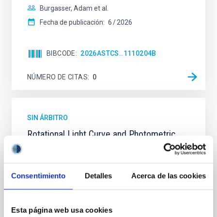
Burgasser, Adam et al.
Fecha de publicación:
6
2026
BIBCODE
2026ASTCS..1110204B
NÚMERO DE CITAS
0
SIN ÁRBITRO
Rotational Light Curve and Photometric
Baseline of (15094) Polymele in Support
of the Lucy Mutual Event Campaign
Consentimiento
Detalles
Acerca de las cookies
We report a rotational light curve and Fourier baseline
model for the Jupiter Trojan (15094) Polymele, a
primary target of the NASA Lucy mission, obtained
on 2026 May 19─20 and May 21─22 UT with the
Esta página web usa cookies