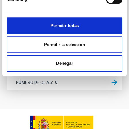
(AGN) winds, particularly ultrafast outflows (UFOs),
on planetary atmospheres remain largely
unexplored. This study aims to fill this gap by
investigating the relationship between SMBH mass
Permitir todas
at the
Waas, Jourdan et al.
Permitir la selección
Fecha de publicación:
6
2026
Denegar
BIBCODE
2026ASTCS..1100130W
NÚMERO DE CITAS
0