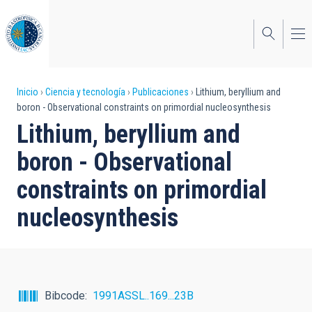
Pasar
al
contenido
principal
Sobrescribir
Inicio
Ciencia y tecnología
Publicaciones
Lithium, beryllium and
boron - Observational constraints on primordial nucleosynthesis
enlaces
Lithium, beryllium and
de
boron - Observational
ayuda
constraints on primordial
a
nucleosynthesis
la
navegación
Bibcode
1991ASSL..169...23B