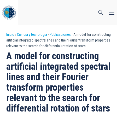
Pasar
al
contenido
principal
Sobrescribir
Inicio
Ciencia y tecnología
Publicaciones
A model for constructing
artificial integrated spectral lines and their Fourier transform properties
enlaces
relevant to the search for differential rotation of stars
de
A model for constructing
ayuda
artificial integrated spectral
a
lines and their Fourier
la
transform properties
navegación
relevant to the search for
differential rotation of stars