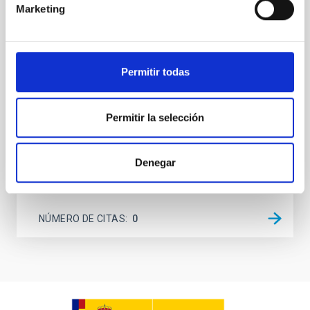
ReionisaTiOn epoch (CONCERTO) instrument was a
Marketing
low-resolution mapping Fourier-transform
spectrometer based on lumped-element kinetic
inductance detector (LEKID) technology that
operated at 130-310 GHz. It was installed on the 12-
Permitir todas
meter APEX telescope in Chile in April 2021 and
operated until
Permitir la selección
Lundgren, A. et al.
Fecha de publicación:
6
2026
Denegar
BIBCODE
2026A&A...710A.230L
NÚMERO DE CITAS
0