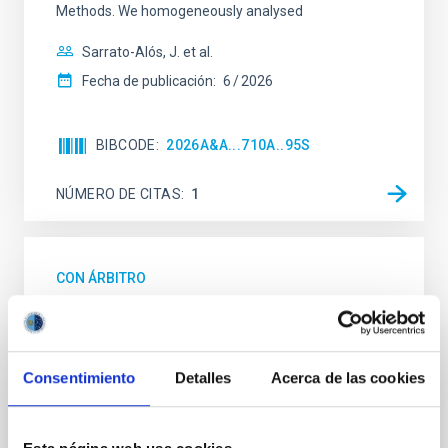
Methods. We homogeneously analysed
Sarrato-Alós, J. et al.
Fecha de publicación:
6
2026
BIBCODE
2026A&A...710A..95S
NÚMERO DE CITAS
1
CON ÁRBITRO
Joining forces: 30 years of optical
monitoring of the Einstein Cross
We present extended optical monitoring of the
Consentimiento
Detalles
Acerca de las cookies
quadruply-imaged gravitationally lensed quasar QSO
2237+0305, the Einstein Cross, including
observations from different observatories in both