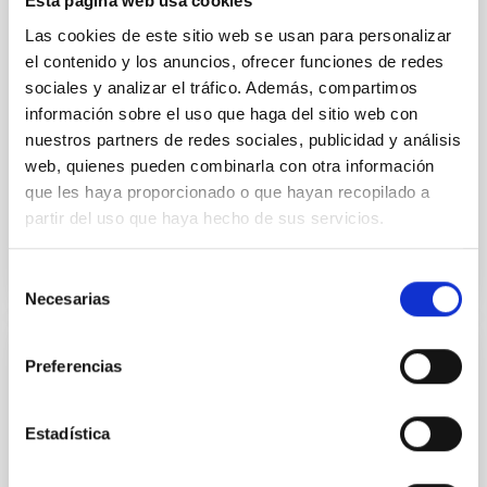
Esta página web usa cookies
hemispheres and using a new photometric
technique. This technique uses a region far enough
Las cookies de este sitio web se usan para personalizar
from the lens system to accurately determine the
el contenido y los anuncios, ofrecer funciones de redes
sky background level
sociales y analizar el tráfico. Además, compartimos
información sobre el uso que haga del sitio web con
Shalyapin, V. N. et al.
nuestros partners de redes sociales, publicidad y análisis
Fecha de publicación:
6
2026
web, quienes pueden combinarla con otra información
que les haya proporcionado o que hayan recopilado a
partir del uso que haya hecho de sus servicios.
BIBCODE
2026A&A...710A..70S
Selección
NÚMERO DE CITAS
0
Necesarias
de
consentimiento
Preferencias
CON ÁRBITRO
CONCERTO: Forward modelling of
interferograms for calibration
Estadística
Context. The CarbON [CII] line in post-rEionisation and