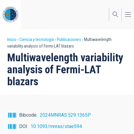
Pasar
al
contenido
principal
Sobrescribir
Inicio
Ciencia y tecnología
Publicaciones
Multiwavelength
variability analysis of Fermi-LAT blazars
enlaces
Multiwavelength variability
de
analysis of Fermi-LAT
ayuda
blazars
a
la
navegación
Bibcode
2024MNRAS.529.1365P
DOI
10.1093/mnras/stae594