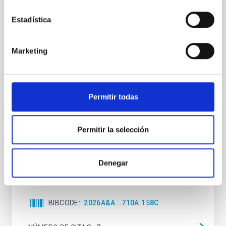
Clues to inside-out quenching in quiescent
Estadística
galaxies at 1.2 ≲ z ≲ 2.2: Age, Fe-, and
Mg-abundance gradients from JWST-
Marketing
SUSPENSE
Spatially resolved stellar populations of massive
quiescent galaxies at cosmic noon provide powerful
insights into star-formation quenching and stellar
Permitir todas
mass assembly mechanisms. Previous photometric
studies have revealed that the cores of these
galaxies are redder than their outskirts. However,
Permitir la selección
spectroscopy is needed to break the age-metallicity
Cheng, Chloe M. et al.
Denegar
Fecha de publicación:
6
2026
BIBCODE
2026A&A...710A.158C