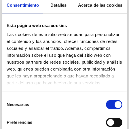
Core Scales
Consentimiento
Detalles
Acerca de las cookies
In a magnetically dominated model of star formation,
we expect to see alignments between the magnetic
Esta página web usa cookies
field orientation of star-forming dense cores and the
cloud-scale magnetic field. A. Pandhi et al. showed
Las cookies de este sitio web se usan para personalizar
instead, however, that the orientation of cores and
el contenido y los anuncios, ofrecer funciones de redes
their angular momentum vectors appear random
sociales y analizar el tráfico. Además, compartimos
with respect to the larger-scale magnetic
información sobre el uso que haga del sitio web con
nuestros partners de redes sociales, publicidad y análisis
Yin, Sean et al.
web, quienes pueden combinarla con otra información
Fecha de publicación:
5
2026
que les haya proporcionado o que hayan recopilado a
partir del uso que haya hecho de sus servicios.
BIBCODE
2026APJ..1003...83Y
Selección
NÚMERO DE CITAS
0
Necesarias
de
consentimiento
Preferencias
CON ÁRBITRO