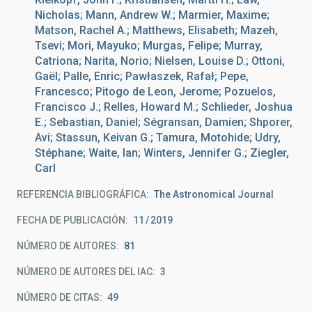
Nicholas; Mann, Andrew W.; Marmier, Maxime;
Matson, Rachel A.; Matthews, Elisabeth; Mazeh,
Tsevi; Mori, Mayuko; Murgas, Felipe; Murray,
Catriona; Narita, Norio; Nielsen, Louise D.; Ottoni,
Gaël; Palle, Enric; Pawłaszek, Rafał; Pepe,
Francesco; Pitogo de Leon, Jerome; Pozuelos,
Francisco J.; Relles, Howard M.; Schlieder, Joshua
E.; Sebastian, Daniel; Ségransan, Damien; Shporer,
Avi; Stassun, Keivan G.; Tamura, Motohide; Udry,
Stéphane; Waite, Ian; Winters, Jennifer G.; Ziegler,
Carl
REFERENCIA BIBLIOGRÁFICA
The Astronomical Journal
FECHA DE PUBLICACIÓN:
11
2019
NÚMERO DE AUTORES
81
NÚMERO DE AUTORES DEL IAC
3
NÚMERO DE CITAS
49