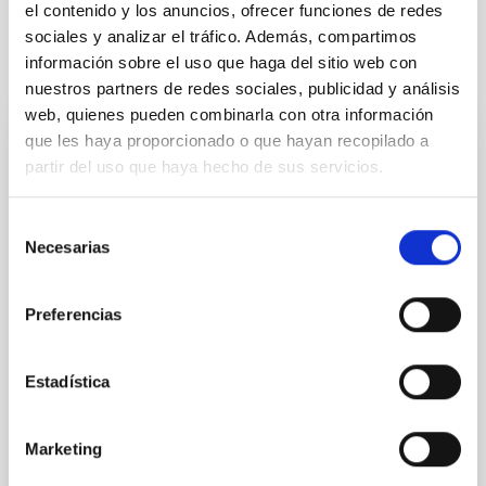
el contenido y los anuncios, ofrecer funciones de redes
sociales y analizar el tráfico. Además, compartimos
información sobre el uso que haga del sitio web con
Te puede interesar
nuestros partners de redes sociales, publicidad y análisis
web, quienes pueden combinarla con otra información
que les haya proporcionado o que hayan recopilado a
CON ÁRBITRO
partir del uso que haya hecho de sus servicios.
Accurate Inner Stellar Density Slopes from
Projected Surface Densities in Galaxies
Selección
Necesarias
de
The inner slope of the three-dimensional stellar
density in dwarf galaxies ( ρ ' [ 0 ] ) is a sensitive
consentimiento
probe of possible departures from the collisionless
Preferencias
cold dark matter (CDM) paradigm, since cored stellar
distributions ( ρ ' [ 0 ] = 0 ) cannot easily reside within
the cuspy potentials CDM predicts for low-mass
Estadística
systems. Photometry alone offers
Sánchez Almeida, Jorge
Marketing
Fecha de publicación:
6
2026