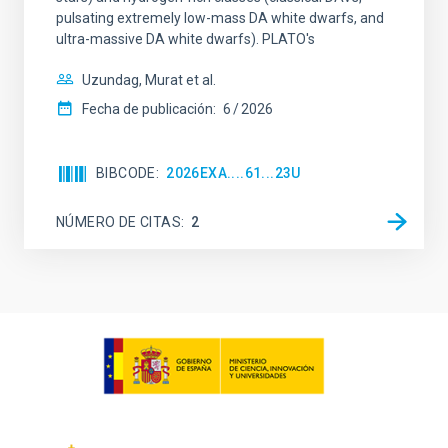
pulsating extremely low-mass DA white dwarfs, and
ultra-massive DA white dwarfs). PLATO's
Uzundag, Murat et al.
Fecha de publicación:
6
2026
BIBCODE
2026EXA....61...23U
NÚMERO DE CITAS
2