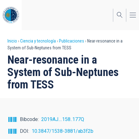
Pasar
al
contenido
principal
Sobrescribir
Inicio
Ciencia y tecnología
Publicaciones
Near-resonance in a
System of Sub-Neptunes from TESS
enlaces
Near-resonance in a
de
System of Sub-Neptunes
ayuda
from TESS
a
la
navegación
Bibcode
2019AJ....158..177Q
DOI
10.3847/1538-3881/ab3f2b