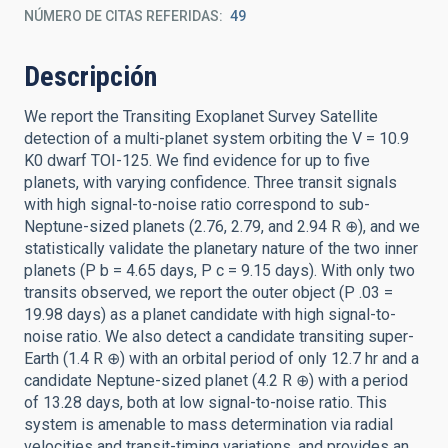
NÚMERO DE CITAS REFERIDAS
49
Descripción
We report the Transiting Exoplanet Survey Satellite
detection of a multi-planet system orbiting the V = 10.9
K0 dwarf TOI-125. We find evidence for up to five
planets, with varying confidence. Three transit signals
with high signal-to-noise ratio correspond to sub-
Neptune-sized planets (2.76, 2.79, and 2.94 R ⊕), and we
statistically validate the planetary nature of the two inner
planets (P b = 4.65 days, P c = 9.15 days). With only two
transits observed, we report the outer object (P .03 =
19.98 days) as a planet candidate with high signal-to-
noise ratio. We also detect a candidate transiting super-
Earth (1.4 R ⊕) with an orbital period of only 12.7 hr and a
candidate Neptune-sized planet (4.2 R ⊕) with a period
of 13.28 days, both at low signal-to-noise ratio. This
system is amenable to mass determination via radial
velocities and transit-timing variations, and provides an