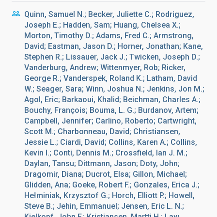
Quinn, Samuel N.; Becker, Juliette C.; Rodriguez,
Joseph E.; Hadden, Sam; Huang, Chelsea X.;
Morton, Timothy D.; Adams, Fred C.; Armstrong,
David; Eastman, Jason D.; Horner, Jonathan; Kane,
Stephen R.; Lissauer, Jack J.; Twicken, Joseph D.;
Vanderburg, Andrew; Wittenmyer, Rob; Ricker,
George R.; Vanderspek, Roland K.; Latham, David
W.; Seager, Sara; Winn, Joshua N.; Jenkins, Jon M.;
Agol, Eric; Barkaoui, Khalid; Beichman, Charles A.;
Bouchy, François; Bouma, L. G.; Burdanov, Artem;
Campbell, Jennifer; Carlino, Roberto; Cartwright,
Scott M.; Charbonneau, David; Christiansen,
Jessie L.; Ciardi, David; Collins, Karen A.; Collins,
Kevin I.; Conti, Dennis M.; Crossfield, Ian J. M.;
Daylan, Tansu; Dittmann, Jason; Doty, John;
Dragomir, Diana; Ducrot, Elsa; Gillon, Michael;
Glidden, Ana; Goeke, Robert F.; Gonzales, Erica J.;
Hełminiak, Krzysztof G.; Horch, Elliott P.; Howell,
Steve B.; Jehin, Emmanuel; Jensen, Eric L. N.;
Kielkopf, John F.; Kristiansen, Martti H.; Law,