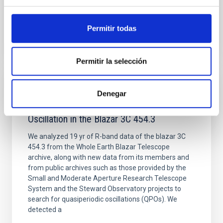
BIBCODE
2026APJ..1004..249S
Permitir todas
NÚMERO DE CITAS
0
Permitir la selección
CON ÁRBITRO
Denegar
Detection of an Optical Quasiperiodic
Oscillation in the Blazar 3C 454.3
We analyzed 19 yr of R-band data of the blazar 3C
454.3 from the Whole Earth Blazar Telescope
archive, along with new data from its members and
from public archives such as those provided by the
Small and Moderate Aperture Research Telescope
System and the Steward Observatory projects to
search for quasiperiodic oscillations (QPOs). We
detected a