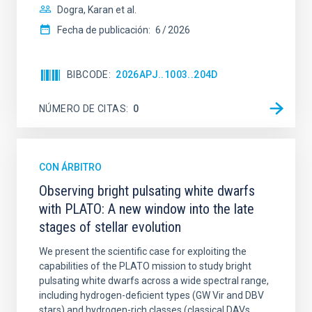
Dogra, Karan et al.
Fecha de publicación:
6
2026
BIBCODE
2026APJ..1003..204D
NÚMERO DE CITAS
0
CON ÁRBITRO
Observing bright pulsating white dwarfs
with PLATO: A new window into the late
stages of stellar evolution
We present the scientific case for exploiting the
capabilities of the PLATO mission to study bright
pulsating white dwarfs across a wide spectral range,
including hydrogen-deficient types (GW Vir and DBV
stars) and hydrogen-rich classes (classical DAVs,