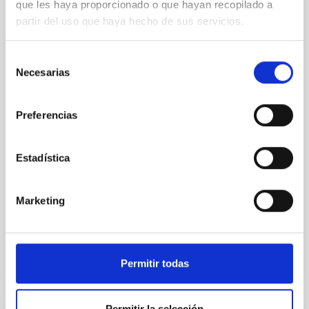
que les haya proporcionado o que hayan recopilado a
Mg-abundance gradients from JWST-
partir del uso que haya hecho de sus servicios.
SUSPENSE
Spatially resolved stellar populations of massive
Selección
quiescent galaxies at cosmic noon provide powerful
Necesarias
de
insights into star-formation quenching and stellar
consentimiento
mass assembly mechanisms. Previous photometric
studies have revealed that the cores of these
Preferencias
galaxies are redder than their outskirts. However,
spectroscopy is needed to break the age-metallicity
Estadística
Cheng, Chloe M. et al.
Fecha de publicación:
6
2026
Marketing
BIBCODE
2026A&A...710A.158C
Permitir todas
NÚMERO DE CITAS
7
Permitir la selección