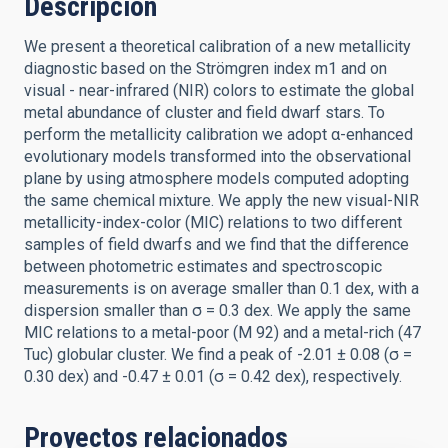
Descripción
We present a theoretical calibration of a new metallicity
diagnostic based on the Strömgren index m1 and on
visual - near-infrared (NIR) colors to estimate the global
metal abundance of cluster and field dwarf stars. To
perform the metallicity calibration we adopt α-enhanced
evolutionary models transformed into the observational
plane by using atmosphere models computed adopting
the same chemical mixture. We apply the new visual-NIR
metallicity-index-color (MIC) relations to two different
samples of field dwarfs and we find that the difference
between photometric estimates and spectroscopic
measurements is on average smaller than 0.1 dex, with a
dispersion smaller than σ = 0.3 dex. We apply the same
MIC relations to a metal-poor (M 92) and a metal-rich (47
Tuc) globular cluster. We find a peak of -2.01 ± 0.08 (σ =
0.30 dex) and -0.47 ± 0.01 (σ = 0.42 dex), respectively.
Proyectos relacionados