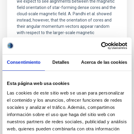
we expect to see alignments between the magnetic
field orientation of star-forming dense cores and the
cloud-scale magnetic field. A. Pandhi et al. showed
instead, however, that the orientation of cores and
their angular momentum vectors appear random
with respect to the larger-scale magnetic
Yin, Sean et al.
Fecha de publicación:
5
2026
Consentimiento
Detalles
Acerca de las cookies
BIBCODE
2026APJ..1003...83Y
Esta página web usa cookies
NÚMERO DE CITAS
0
Las cookies de este sitio web se usan para personalizar
el contenido y los anuncios, ofrecer funciones de redes
sociales y analizar el tráfico. Además, compartimos
CON ÁRBITRO
información sobre el uso que haga del sitio web con
nuestros partners de redes sociales, publicidad y análisis
Clues to inside-out quenching in quiescent
web, quienes pueden combinarla con otra información
galaxies at 1.2 ≲ z ≲ 2.2: Age, Fe-, and