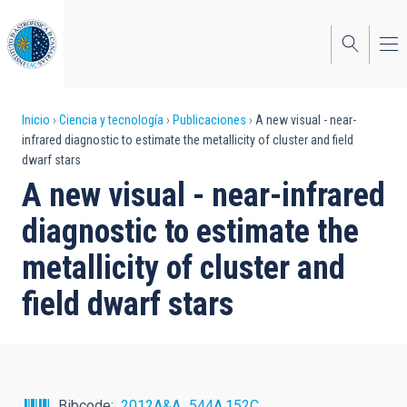
Pasar
al
contenido
principal
Sobrescribir
Inicio
Ciencia y tecnología
Publicaciones
A new visual - near-
infrared diagnostic to estimate the metallicity of cluster and field
enlaces
dwarf stars
de
A new visual - near-infrared
ayuda
diagnostic to estimate the
a
metallicity of cluster and
la
field dwarf stars
navegación
Bibcode
2012A&A...544A.152C