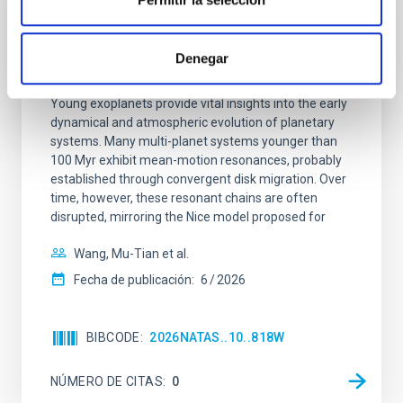
CON ÁRBITRO
An adolescent and near-resonant planetary
Denegar
system near the end of photoevaporation
Young exoplanets provide vital insights into the early
dynamical and atmospheric evolution of planetary
systems. Many multi-planet systems younger than
100 Myr exhibit mean-motion resonances, probably
established through convergent disk migration. Over
time, however, these resonant chains are often
disrupted, mirroring the Nice model proposed for
Wang, Mu-Tian et al.
Fecha de publicación:
6
2026
BIBCODE
2026NATAS..10..818W
NÚMERO DE CITAS
0