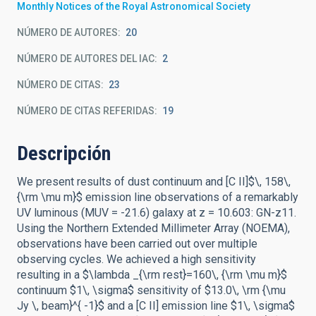
Monthly Notices of the Royal Astronomical Society
NÚMERO DE AUTORES
20
NÚMERO DE AUTORES DEL IAC
2
NÚMERO DE CITAS
23
NÚMERO DE CITAS REFERIDAS
19
Descripción
We present results of dust continuum and [C II]$\, 158\,
{\rm \mu m}$ emission line observations of a remarkably
UV luminous (MUV = -21.6) galaxy at z = 10.603: GN-z11.
Using the Northern Extended Millimeter Array (NOEMA),
observations have been carried out over multiple
observing cycles. We achieved a high sensitivity
resulting in a $\lambda _{\rm rest}=160\, {\rm \mu m}$
continuum $1\, \sigma$ sensitivity of $13.0\, \rm {\mu
Jy \, beam}^{ -1}$ and a [C II] emission line $1\, \sigma$