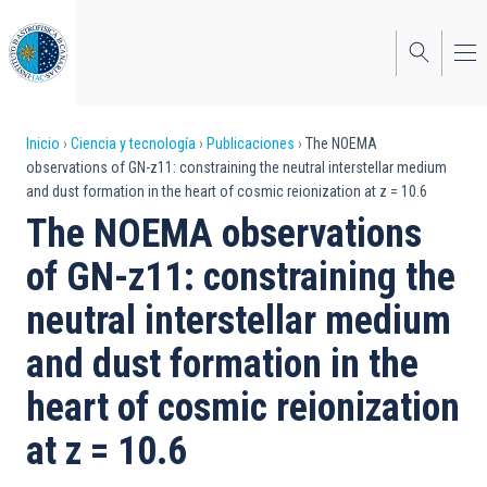
Pasar
al
contenido
principal
Sobrescribir
Inicio
Ciencia y tecnología
Publicaciones
The NOEMA
observations of GN-z11: constraining the neutral interstellar medium
enlaces
and dust formation in the heart of cosmic reionization at z = 10.6
de
The NOEMA observations
ayuda
of GN-z11: constraining the
a
neutral interstellar medium
la
and dust formation in the
navegación
heart of cosmic reionization
at z = 10.6