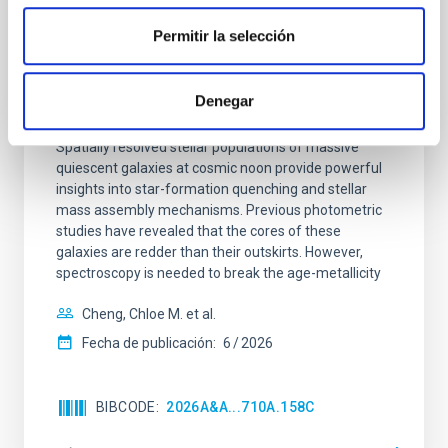
CON ÁRBITRO
Clues to inside-out quenching in quiescent
Permitir la selección
galaxies at 1.2 ≲ z ≲ 2.2: Age, Fe-, and
Mg-abundance gradients from JWST-
Denegar
SUSPENSE
Spatially resolved stellar populations of massive
quiescent galaxies at cosmic noon provide powerful
insights into star-formation quenching and stellar
mass assembly mechanisms. Previous photometric
studies have revealed that the cores of these
galaxies are redder than their outskirts. However,
spectroscopy is needed to break the age-metallicity
Cheng, Chloe M. et al.
Fecha de publicación:
6
2026
BIBCODE
2026A&A...710A.158C