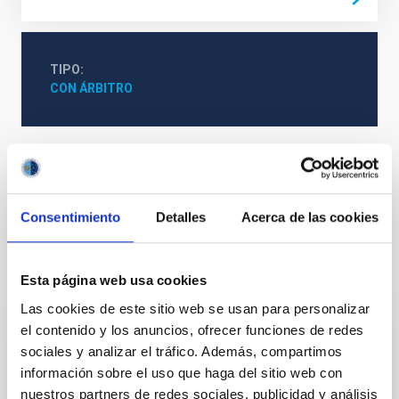
TIPO
CON ÁRBITRO
Formación y Evolución de Galaxias (FYEG)
Extinción
Galaxias
Consentimiento
Detalles
Acerca de las cookies
Te puede interesar
Esta página web usa cookies
Las cookies de este sitio web se usan para personalizar
el contenido y los anuncios, ofrecer funciones de redes
CON ÁRBITRO
sociales y analizar el tráfico. Además, compartimos
Magnetic Field Alignment with Dense
información sobre el uso que haga del sitio web con
Cores in the Transition between Cloud and
nuestros partners de redes sociales, publicidad y análisis