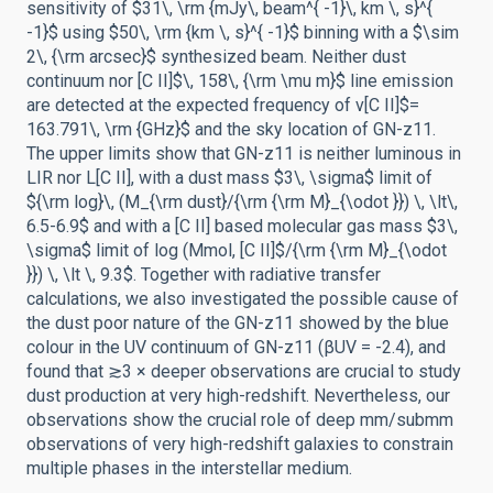
sensitivity of $31\, \rm {mJy\, beam^{ -1}\, km \, s}^{
-1}$ using $50\, \rm {km \, s}^{ -1}$ binning with a $\sim
2\, {\rm arcsec}$ synthesized beam. Neither dust
continuum nor [C II]$\, 158\, {\rm \mu m}$ line emission
are detected at the expected frequency of ν[C II]$=
163.791\, \rm {GHz}$ and the sky location of GN-z11.
The upper limits show that GN-z11 is neither luminous in
LIR nor L[C II], with a dust mass $3\, \sigma$ limit of
${\rm log}\, (M_{\rm dust}/{\rm {\rm M}_{\odot }}) \, \lt\,
6.5-6.9$ and with a [C II] based molecular gas mass $3\,
\sigma$ limit of log (Mmol, [C II]$/{\rm {\rm M}_{\odot
}}) \, \lt \, 9.3$. Together with radiative transfer
calculations, we also investigated the possible cause of
the dust poor nature of the GN-z11 showed by the blue
colour in the UV continuum of GN-z11 (βUV = -2.4), and
found that ≳3 × deeper observations are crucial to study
dust production at very high-redshift. Nevertheless, our
observations show the crucial role of deep mm/submm
observations of very high-redshift galaxies to constrain
multiple phases in the interstellar medium.