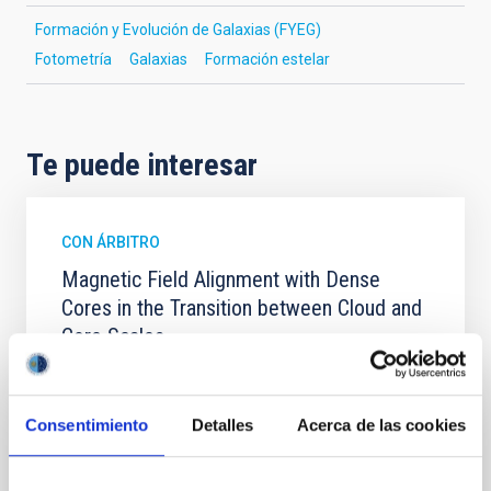
Formación y Evolución de Galaxias (FYEG)
Fotometría
Galaxias
Formación estelar
Te puede interesar
CON ÁRBITRO
Magnetic Field Alignment with Dense
Cores in the Transition between Cloud and
Core Scales
In a magnetically dominated model of star formation,
we expect to see alignments between the magnetic
field orientation of star-forming dense cores and the
Consentimiento
Detalles
Acerca de las cookies
cloud-scale magnetic field. A. Pandhi et al. showed
instead, however, that the orientation of cores and
their angular momentum vectors appear random