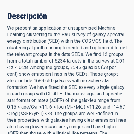
Descripción
We present an application of unsupervised Machine
Learning clustering to the PAU survey of galaxy spectral
energy distribution (SED) within the COSMOS field. The
clustering algorithm is implemented and optimized to get
the relevant groups in the data SEDs. We find 12 groups
from a total number of 5234 targets in the survey at 0.01
< z < 0.28. Among the groups, 3545 galaxies (68 per
cent) show emission lines in the SEDs. These groups
also include 1689 old galaxies with no active star
formation. We have fitted the SED to every single galaxy
in each group with CIGALE. The mass, age, and specific
star formation rates (sSFR) of the galaxies range from
0.15 < age/Gyr <11; 6 < log (M⋆/M⊙) <11.26, and -14.67
< log (sSFR/yr-1) <-8. The groups are well-defined in
their properties with galaxies having clear emission lines
also having lower mass, are younger and have higher
sSFR than those with elliptical like patterns. The