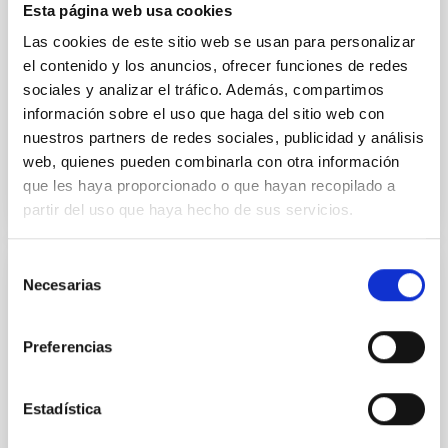
Esta página web usa cookies
with respect to the larger-scale magnetic
Las cookies de este sitio web se usan para personalizar
Yin, Sean et al.
el contenido y los anuncios, ofrecer funciones de redes
sociales y analizar el tráfico. Además, compartimos
Fecha de publicación:
5
2026
información sobre el uso que haga del sitio web con
nuestros partners de redes sociales, publicidad y análisis
BIBCODE
2026APJ..1003...83Y
web, quienes pueden combinarla con otra información
que les haya proporcionado o que hayan recopilado a
NÚMERO DE CITAS
0
partir del uso que haya hecho de sus servicios.
Selección
Necesarias
CON ÁRBITRO
de
consentimiento
Clues to inside-out quenching in quiescent
galaxies at 1.2 ≲ z ≲ 2.2: Age, Fe-, and
Preferencias
Mg-abundance gradients from JWST-
SUSPENSE
Estadística
Spatially resolved stellar populations of massive