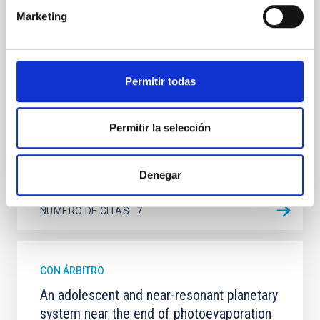
quiescent galaxies at cosmic noon provide powerful
Marketing
insights into star-formation quenching and stellar
mass assembly mechanisms. Previous photometric
studies have revealed that the cores of these
galaxies are redder than their outskirts. However,
spectroscopy is needed to break the age-metallicity
Permitir todas
Cheng, Chloe M. et al.
Permitir la selección
Fecha de publicación:
6
2026
Denegar
BIBCODE
2026A&A...710A.158C
NÚMERO DE CITAS
7
CON ÁRBITRO
An adolescent and near-resonant planetary
system near the end of photoevaporation