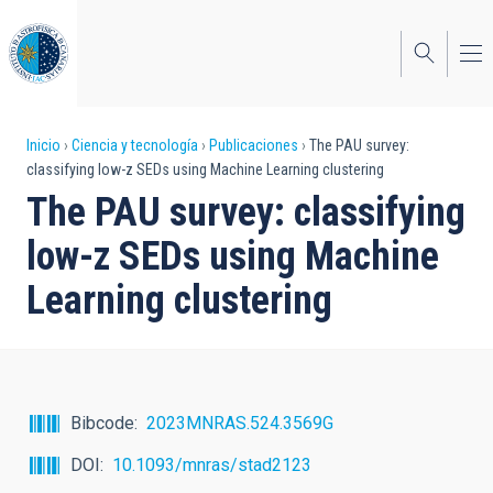
Pasar
al
contenido
principal
Sobrescribir
Inicio
Ciencia y tecnología
Publicaciones
The PAU survey:
classifying low-z SEDs using Machine Learning clustering
enlaces
The PAU survey: classifying
de
low-z SEDs using Machine
ayuda
Learning clustering
a
la
navegación
Bibcode
2023MNRAS.524.3569G
DOI
10.1093/mnras/stad2123