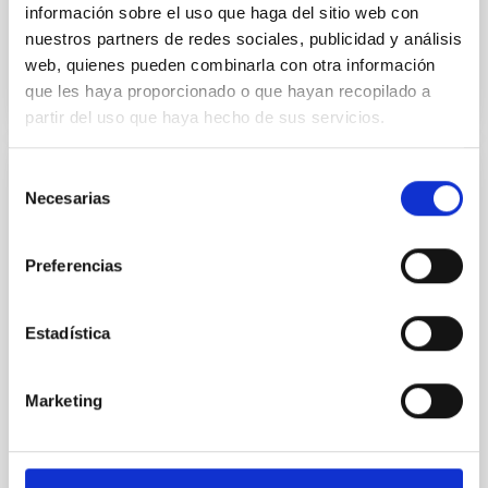
información sobre el uso que haga del sitio web con
nuestros partners de redes sociales, publicidad y análisis
BIBCODE
2026A&A...710A.158C
web, quienes pueden combinarla con otra información
que les haya proporcionado o que hayan recopilado a
NÚMERO DE CITAS
7
partir del uso que haya hecho de sus servicios.
Selección
CON ÁRBITRO
Necesarias
de
An adolescent and near-resonant planetary
consentimiento
system near the end of photoevaporation
Preferencias
Young exoplanets provide vital insights into the early
dynamical and atmospheric evolution of planetary
Estadística
systems. Many multi-planet systems younger than
100 Myr exhibit mean-motion resonances, probably
established through convergent disk migration. Over
Marketing
time, however, these resonant chains are often
disrupted, mirroring the Nice model proposed for
Wang, Mu-Tian et al.