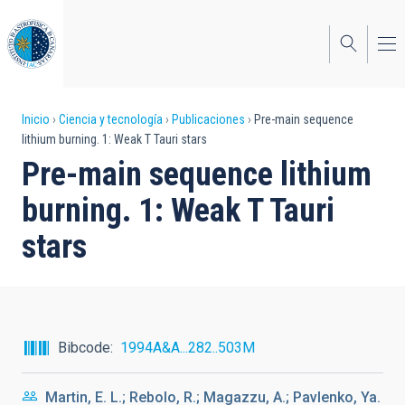
Pasar
al
contenido
principal
Sobrescribir
Inicio
Ciencia y tecnología
Publicaciones
Pre-main sequence
lithium burning. 1: Weak T Tauri stars
enlaces
Pre-main sequence lithium
de
burning. 1: Weak T Tauri
ayuda
stars
a
la
navegación
Bibcode
1994A&A...282..503M
Martin, E. L.; Rebolo, R.; Magazzu, A.; Pavlenko, Ya.