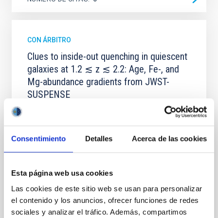
CON ÁRBITRO
Clues to inside-out quenching in quiescent
galaxies at 1.2 ≲ z ≲ 2.2: Age, Fe-, and
Mg-abundance gradients from JWST-
SUSPENSE
Spatially resolved stellar populations of massive
quiescent galaxies at cosmic noon provide powerful
insights into star-formation quenching and stellar
Consentimiento
Detalles
Acerca de las cookies
mass assembly mechanisms. Previous photometric
studies have revealed that the cores of these
galaxies are redder than their outskirts. However,
spectroscopy is needed to break the age-metallicity
Esta página web usa cookies
Las cookies de este sitio web se usan para personalizar
Cheng, Chloe M. et al.
el contenido y los anuncios, ofrecer funciones de redes
Fecha de publicación:
6
2026
sociales y analizar el tráfico. Además, compartimos