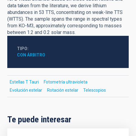
data taken from the literature, we derive lithium
abundances in 53 TTS, concentrating on weak-line TTS
(WTTS). The sample spans the range in spectral types
from KO-M3, approximately corresponding to masses
between 1.2 and 0.2 solar mass.
TIPO
CON ÁRBITRO
Estellas T Tauri
Fotometría ultravioleta
Evolución estelar
Rotación estelar
Telescopios
Te puede interesar