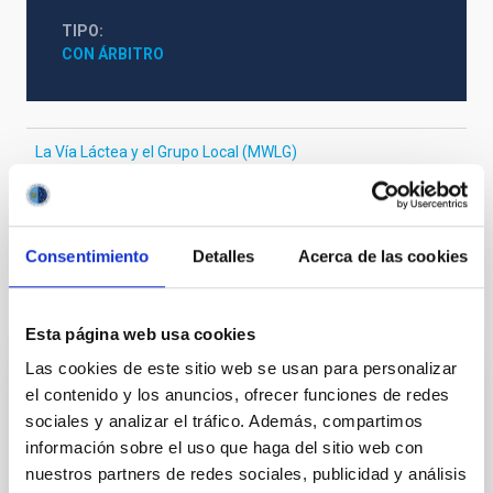
TIPO
CON ÁRBITRO
La Vía Láctea y el Grupo Local (MWLG)
Física estelar e interestelar (FEEI)
Técnicas
Galaxias
Consentimiento
Detalles
Acerca de las cookies
Te puede interesar
Esta página web usa cookies
Las cookies de este sitio web se usan para personalizar
el contenido y los anuncios, ofrecer funciones de redes
CON ÁRBITRO
sociales y analizar el tráfico. Además, compartimos
Magnetic Field Alignment with Dense
información sobre el uso que haga del sitio web con
Cores in the Transition between Cloud and
nuestros partners de redes sociales, publicidad y análisis
Core Scales