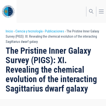
Pasar
al
contenido
principal
Sobrescribir
Inicio
Ciencia y tecnología
Publicaciones
The Pristine Inner Galaxy
Survey (PIGS): XI. Revealing the chemical evolution of the interacting
enlaces
Sagittarius dwarf galaxy
de
The Pristine Inner Galaxy
ayuda
Survey (PIGS): XI.
a
Revealing the chemical
la
evolution of the interacting
navegación
Sagittarius dwarf galaxy