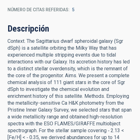
NÚMERO DE CITAS REFERIDAS
5
Descripción
Context. The Sagittarius dwarf spheroidal galaxy (Sgr
dSph) is a satellite orbiting the Milky Way that has
experienced multiple stripping events due to tidal
interactions with our Galaxy. Its accretion history has led
to a distinct stellar overdensity, which is the remnant of
the core of the progenitor. Aims. We present a complete
chemical analysis of 111 giant stars in the core of Sgr
dSph to investigate the chemical evolution and
enrichment history of this satellite. Methods. Employing
the metallicity-sensitive Ca H&K photometry from the
Pristine Inner Galaxy Survey, we selected stars that span
a wide metallicity range and obtained high-resolution
spectra with the ESO FLAMES/GIRAFFE multiobject
spectrograph. For the stellar sample covering ‑ 2.13 <
[Fe/H] < ‑ 0.35, we derived abundances for up to 14