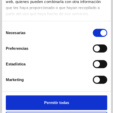
web, quienes pueden combinarla con otra información
que les haya proporcionado o que hayan recopilado a
In a magnetically dominated model of star formation,
we expect to see alignments between the magnetic
partir del uso que haya hecho de sus servicios.
field orientation of star-forming dense cores and the
cloud-scale magnetic field. A. Pandhi et al. showed
Selección
instead, however, that the orientation of cores and
Necesarias
de
their angular momentum vectors appear random
consentimiento
with respect to the larger-scale magnetic
Preferencias
Yin, Sean et al.
Fecha de publicación:
5
2026
Estadística
BIBCODE
2026APJ..1003...83Y
Marketing
NÚMERO DE CITAS
0
Permitir todas
CON ÁRBITRO