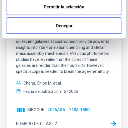
Clues to inside-out quenching in quiescent
Permitir la selección
galaxies at 1.2 ≲ z ≲ 2.2: Age, Fe-, and
Mg-abundance gradients from JWST-
SUSPENSE
Denegar
Spatially resolved stellar populations of massive
quiescent galaxies at cosmic noon provide powerful
insights into star-formation quenching and stellar
mass assembly mechanisms. Previous photometric
studies have revealed that the cores of these
galaxies are redder than their outskirts. However,
spectroscopy is needed to break the age-metallicity
Cheng, Chloe M. et al.
Fecha de publicación:
6
2026
BIBCODE
2026A&A...710A.158C
NÚMERO DE CITAS
7