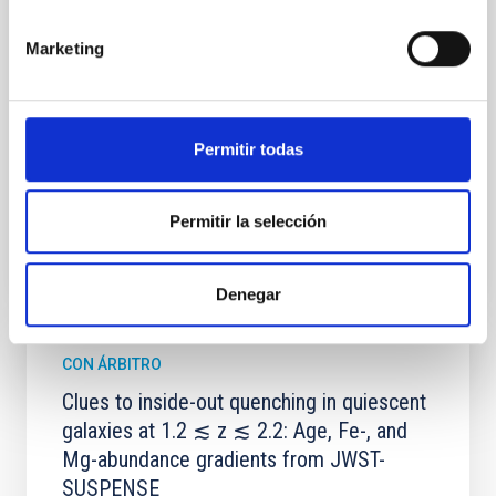
instead, however, that the orientation of cores and
their angular momentum vectors appear random
Marketing
with respect to the larger-scale magnetic
Yin, Sean et al.
Fecha de publicación:
5
2026
Permitir todas
BIBCODE
2026APJ..1003...83Y
Permitir la selección
NÚMERO DE CITAS
0
Denegar
CON ÁRBITRO
Clues to inside-out quenching in quiescent
galaxies at 1.2 ≲ z ≲ 2.2: Age, Fe-, and
Mg-abundance gradients from JWST-
SUSPENSE