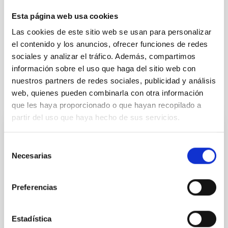
Esta página web usa cookies
La Vía Láctea y el Grupo Local (MWLG)
Las cookies de este sitio web se usan para personalizar
Física estelar e interestelar (FEEI)
el contenido y los anuncios, ofrecer funciones de redes
Catálogos
Cartografiados
sociales y analizar el tráfico. Además, compartimos
información sobre el uso que haga del sitio web con
nuestros partners de redes sociales, publicidad y análisis
web, quienes pueden combinarla con otra información
Te puede interesar
que les haya proporcionado o que hayan recopilado a
partir del uso que haya hecho de sus servicios.
CON ÁRBITRO
Selección
Magnetic Field Alignment with Dense
Necesarias
de
Cores in the Transition between Cloud and
consentimiento
Core Scales
Preferencias
In a magnetically dominated model of star formation,
we expect to see alignments between the magnetic
field orientation of star-forming dense cores and the
Estadística
cloud-scale magnetic field. A. Pandhi et al. showed