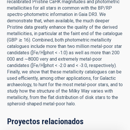
recalibrated Pristine CaHK magnitudes and photometric
metallicities for all stars in common with the BP/RP
spectro-photometric information in Gaia DR3. We
demonstrate that, when available, the much deeper
Pristine data greatly enhance the quality of the derived
metallicities, in particular at the faint end of the catalogue
(GBP ≳ 16). Combined, both photometric metallicity
catalogues include more than two million metal-poor star
candidates ([Fe/H]phot < ‑1.0) as well as more than 200
000 and ∼8000 very and extremely metal-poor
candidates ([Fe/H]phot < ‑2.0 and < ‑3.0, respectively).
Finally, we show that these metallicity catalogues can be
used efficiently, among other applications, for Galactic
archaeology, to hunt for the most metal-poor stars, and to
study how the structure of the Milky Way varies with
metallicity, from the flat distribution of disk stars to the
spheroid-shaped metal-poor halo.
Proyectos relacionados