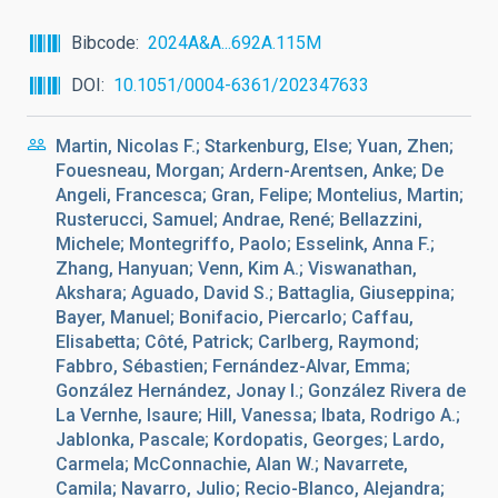
Bibcode
2024A&A...692A.115M
DOI
10.1051/0004-6361/202347633
Martin, Nicolas F.; Starkenburg, Else; Yuan, Zhen;
Fouesneau, Morgan; Ardern-Arentsen, Anke; De
Angeli, Francesca; Gran, Felipe; Montelius, Martin;
Rusterucci, Samuel; Andrae, René; Bellazzini,
Michele; Montegriffo, Paolo; Esselink, Anna F.;
Zhang, Hanyuan; Venn, Kim A.; Viswanathan,
Akshara; Aguado, David S.; Battaglia, Giuseppina;
Bayer, Manuel; Bonifacio, Piercarlo; Caffau,
Elisabetta; Côté, Patrick; Carlberg, Raymond;
Fabbro, Sébastien; Fernández-Alvar, Emma;
González Hernández, Jonay I.; González Rivera de
La Vernhe, Isaure; Hill, Vanessa; Ibata, Rodrigo A.;
Jablonka, Pascale; Kordopatis, Georges; Lardo,
Carmela; McConnachie, Alan W.; Navarrete,
Camila; Navarro, Julio; Recio-Blanco, Alejandra;