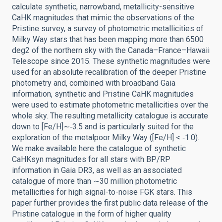
calculate synthetic, narrowband, metallicity-sensitive
CaHK magnitudes that mimic the observations of the
Pristine survey, a survey of photometric metallicities of
Milky Way stars that has been mapping more than 6500
deg2 of the northern sky with the Canada–France–Hawaii
Telescope since 2015. These synthetic magnitudes were
used for an absolute recalibration of the deeper Pristine
photometry and, combined with broadband Gaia
information, synthetic and Pristine CaHK magnitudes
were used to estimate photometric metallicities over the
whole sky. The resulting metallicity catalogue is accurate
down to [Fe/H]∼‑3.5 and is particularly suited for the
exploration of the metalpoor Milky Way ([Fe/H] < ‑1.0).
We make available here the catalogue of synthetic
CaHKsyn magnitudes for all stars with BP/RP
information in Gaia DR3, as well as an associated
catalogue of more than ∼30 million photometric
metallicities for high signal-to-noise FGK stars. This
paper further provides the first public data release of the
Pristine catalogue in the form of higher quality