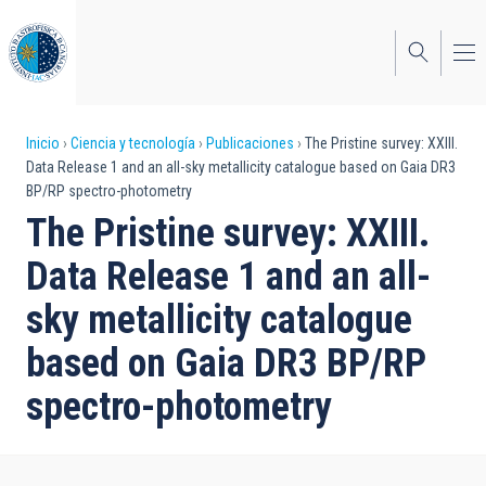
Pasar
al
contenido
principal
Sobrescribir
Inicio
Ciencia y tecnología
Publicaciones
The Pristine survey: XXIII.
Data Release 1 and an all-sky metallicity catalogue based on Gaia DR3
enlaces
BP/RP spectro-photometry
de
The Pristine survey: XXIII.
ayuda
Data Release 1 and an all-
a
sky metallicity catalogue
la
based on Gaia DR3 BP/RP
navegación
spectro-photometry