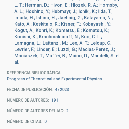
L. T.; Herman, D.; Hivon, E.; Hlozek, R. A.; Hornsby,
A. L.; Hoshino, Y.; Hubmayr, J.; Ichiki, K.; Iida, T.;
Imada, H.; Ishino, H.; Jaehnig, G.; Katayama, N.;
Kato, A.; Keskitalo, R.; Kisner, T.; Kobayashi, Y.;
Kogut, A.; Kohri, K.; Komatsu, E.; Komatsu, K.;
Konishi, K.; Krachmalnicoff, N.; Kuo, C. L.;
Lamagna, L.; Lattanzi, M.; Lee, A. T.; Leloup, C.;
Levrier, F.; Linder, E.; Luzzi, G.; Macias-Perez, J.;
Maciaszek, T.; Maffei, B.; Maino, D.; Mandelli, S. et
al.
REFERENCIA BIBLIOGRÁFICA
Progress of Theoretical and Experimental Physics
FECHA DE PUBLICACIÓN:
4
2023
NÚMERO DE AUTORES
191
NÚMERO DE AUTORES DEL IAC
2
NÚMERO DE CITAS
0