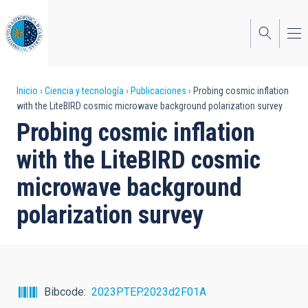
Pasar
al
contenido
principal
Sobrescribir
Inicio
Ciencia y tecnología
Publicaciones
Probing cosmic inflation
with the LiteBIRD cosmic microwave background polarization survey
enlaces
Probing cosmic inflation
de
with the LiteBIRD cosmic
ayuda
microwave background
a
polarization survey
la
navegación
Bibcode
2023PTEP.2023d2F01A