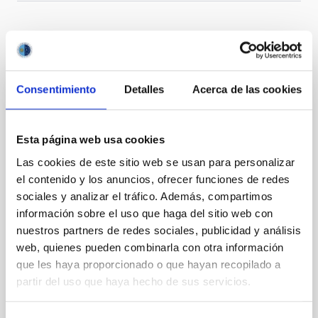
Te puede interesar
Consentimiento
Detalles
Acerca de las cookies
CON ÁRBITRO
Magnetic Field Alignment with Dense
Esta página web usa cookies
Cores in the Transition between Cloud and
Las cookies de este sitio web se usan para personalizar
Core Scales
el contenido y los anuncios, ofrecer funciones de redes
In a magnetically dominated model of star formation,
sociales y analizar el tráfico. Además, compartimos
we expect to see alignments between the magnetic
información sobre el uso que haga del sitio web con
field orientation of star-forming dense cores and the
nuestros partners de redes sociales, publicidad y análisis
cloud-scale magnetic field. A. Pandhi et al. showed
web, quienes pueden combinarla con otra información
instead, however, that the orientation of cores and
que les haya proporcionado o que hayan recopilado a
their angular momentum vectors appear random
with respect to the larger-scale magnetic
partir del uso que haya hecho de sus servicios.
Yin, Sean et al.