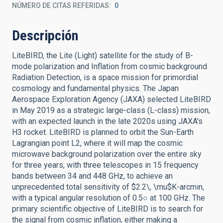
NÚMERO DE CITAS REFERIDAS
0
Descripción
LiteBIRD, the Lite (Light) satellite for the study of B-
mode polarization and Inflation from cosmic background
Radiation Detection, is a space mission for primordial
cosmology and fundamental physics. The Japan
Aerospace Exploration Agency (JAXA) selected LiteBIRD
in May 2019 as a strategic large-class (L-class) mission,
with an expected launch in the late 2020s using JAXA's
H3 rocket. LiteBIRD is planned to orbit the Sun-Earth
Lagrangian point L2, where it will map the cosmic
microwave background polarization over the entire sky
for three years, with three telescopes in 15 frequency
bands between 34 and 448 GHz, to achieve an
unprecedented total sensitivity of $2.2\, \mu$K-arcmin,
with a typical angular resolution of 0.5○ at 100 GHz. The
primary scientific objective of LiteBIRD is to search for
the signal from cosmic inflation, either making a