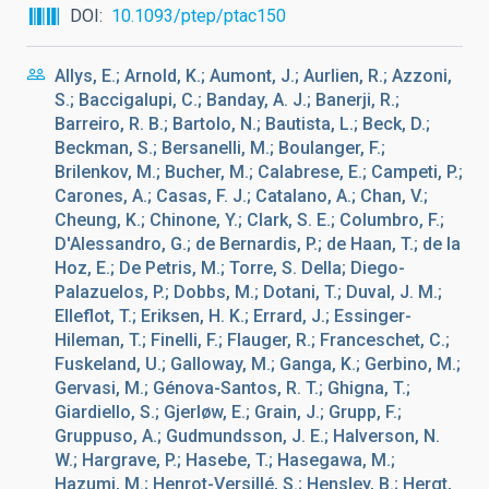
DOI
10.1093/ptep/ptac150
Allys, E.; Arnold, K.; Aumont, J.; Aurlien, R.; Azzoni,
S.; Baccigalupi, C.; Banday, A. J.; Banerji, R.;
Barreiro, R. B.; Bartolo, N.; Bautista, L.; Beck, D.;
Beckman, S.; Bersanelli, M.; Boulanger, F.;
Brilenkov, M.; Bucher, M.; Calabrese, E.; Campeti, P.;
Carones, A.; Casas, F. J.; Catalano, A.; Chan, V.;
Cheung, K.; Chinone, Y.; Clark, S. E.; Columbro, F.;
D'Alessandro, G.; de Bernardis, P.; de Haan, T.; de la
Hoz, E.; De Petris, M.; Torre, S. Della; Diego-
Palazuelos, P.; Dobbs, M.; Dotani, T.; Duval, J. M.;
Elleflot, T.; Eriksen, H. K.; Errard, J.; Essinger-
Hileman, T.; Finelli, F.; Flauger, R.; Franceschet, C.;
Fuskeland, U.; Galloway, M.; Ganga, K.; Gerbino, M.;
Gervasi, M.; Génova-Santos, R. T.; Ghigna, T.;
Giardiello, S.; Gjerløw, E.; Grain, J.; Grupp, F.;
Gruppuso, A.; Gudmundsson, J. E.; Halverson, N.
W.; Hargrave, P.; Hasebe, T.; Hasegawa, M.;
Hazumi, M.; Henrot-Versillé, S.; Hensley, B.; Hergt,