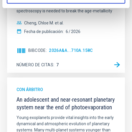
galaxies are redder than their outskirts. However,
spectroscopy is needed to break the age-metallicity
Cheng, Chloe M. et al.
Fecha de publicación:
6
2026
BIBCODE
2026A&A...710A.158C
NÚMERO DE CITAS
7
CON ÁRBITRO
An adolescent and near-resonant planetary
system near the end of photoevaporation
Young exoplanets provide vital insights into the early
dynamical and atmospheric evolution of planetary
systems. Many multi-planet systems younger than