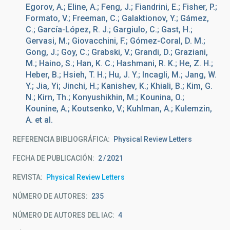
Egorov, A.; Eline, A.; Feng, J.; Fiandrini, E.; Fisher, P.;
Formato, V.; Freeman, C.; Galaktionov, Y.; Gámez,
C.; García-López, R. J.; Gargiulo, C.; Gast, H.;
Gervasi, M.; Giovacchini, F.; Gómez-Coral, D. M.;
Gong, J.; Goy, C.; Grabski, V.; Grandi, D.; Graziani,
M.; Haino, S.; Han, K. C.; Hashmani, R. K.; He, Z. H.;
Heber, B.; Hsieh, T. H.; Hu, J. Y.; Incagli, M.; Jang, W.
Y.; Jia, Yi; Jinchi, H.; Kanishev, K.; Khiali, B.; Kim, G.
N.; Kirn, Th.; Konyushikhin, M.; Kounina, O.;
Kounine, A.; Koutsenko, V.; Kuhlman, A.; Kulemzin,
A. et al.
REFERENCIA BIBLIOGRÁFICA
Physical Review Letters
FECHA DE PUBLICACIÓN:
2
2021
REVISTA
Physical Review Letters
NÚMERO DE AUTORES
235
NÚMERO DE AUTORES DEL IAC
4