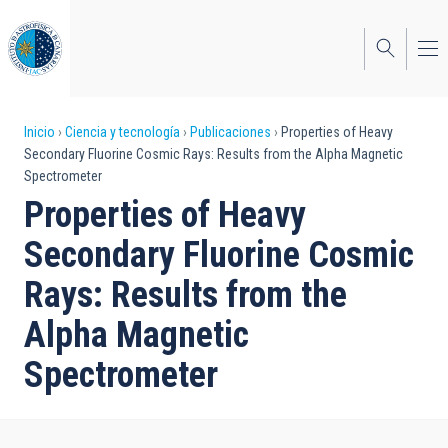
Pasar
al
contenido
principal
Sobrescribir
Inicio
Ciencia y tecnología
Publicaciones
Properties of Heavy
Secondary Fluorine Cosmic Rays: Results from the Alpha Magnetic
enlaces
Spectrometer
de
Properties of Heavy
ayuda
Secondary Fluorine Cosmic
a
Rays: Results from the
la
Alpha Magnetic
navegación
Spectrometer