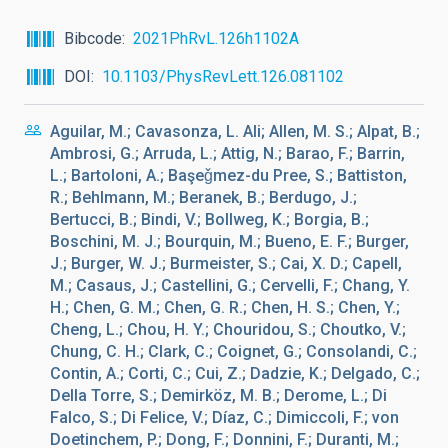
Bibcode
2021PhRvL.126h1102A
DOI
10.1103/PhysRevLett.126.081102
Aguilar, M.; Cavasonza, L. Ali; Allen, M. S.; Alpat, B.;
Ambrosi, G.; Arruda, L.; Attig, N.; Barao, F.; Barrin,
L.; Bartoloni, A.; Başeǧmez-du Pree, S.; Battiston,
R.; Behlmann, M.; Beranek, B.; Berdugo, J.;
Bertucci, B.; Bindi, V.; Bollweg, K.; Borgia, B.;
Boschini, M. J.; Bourquin, M.; Bueno, E. F.; Burger,
J.; Burger, W. J.; Burmeister, S.; Cai, X. D.; Capell,
M.; Casaus, J.; Castellini, G.; Cervelli, F.; Chang, Y.
H.; Chen, G. M.; Chen, G. R.; Chen, H. S.; Chen, Y.;
Cheng, L.; Chou, H. Y.; Chouridou, S.; Choutko, V.;
Chung, C. H.; Clark, C.; Coignet, G.; Consolandi, C.;
Contin, A.; Corti, C.; Cui, Z.; Dadzie, K.; Delgado, C.;
Della Torre, S.; Demirköz, M. B.; Derome, L.; Di
Falco, S.; Di Felice, V.; Díaz, C.; Dimiccoli, F.; von
Doetinchem, P.; Dong, F.; Donnini, F.; Duranti, M.;