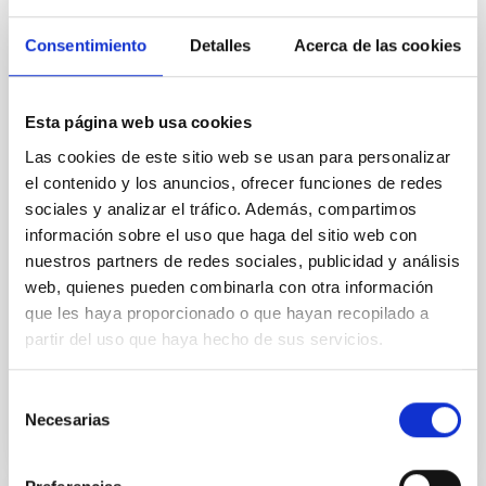
Magnetic Field Alignment with Dense
Cores in the Transition between Cloud and
Consentimiento
Detalles
Acerca de las cookies
Core Scales
In a magnetically dominated model of star formation,
Esta página web usa cookies
we expect to see alignments between the magnetic
field orientation of star-forming dense cores and the
Las cookies de este sitio web se usan para personalizar
cloud-scale magnetic field. A. Pandhi et al. showed
el contenido y los anuncios, ofrecer funciones de redes
instead, however, that the orientation of cores and
sociales y analizar el tráfico. Además, compartimos
their angular momentum vectors appear random
información sobre el uso que haga del sitio web con
with respect to the larger-scale magnetic
nuestros partners de redes sociales, publicidad y análisis
web, quienes pueden combinarla con otra información
Yin, Sean et al.
que les haya proporcionado o que hayan recopilado a
Fecha de publicación:
5
2026
partir del uso que haya hecho de sus servicios.
BIBCODE
2026APJ..1003...83Y
Selección
Necesarias
de
NÚMERO DE CITAS
0
consentimiento