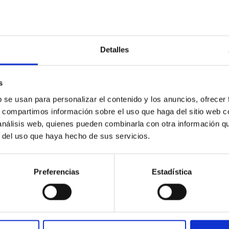
scent galaxies at 1.2 ≲ z ≲ 2.2: Age, Fe-, an
Detalles
iescent galaxies at cosmic noon provide powerful insights into 
s
ed that the cores of these galaxies are redder than their outsk
b se usan para personalizar el contenido y los anuncios, ofrecer
s, compartimos información sobre el uso que haga del sitio web 
 análisis web, quienes pueden combinarla con otra información q
r del uso que haya hecho de sus servicios.
Preferencias
Estadística
CITAS
7