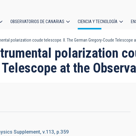
OBSERVATORIOS DE CANARIAS
CIENCIA Y TECNOLOGÍA
EN
ción
ental polarization coude telescope. II. The German Gregory-Coude Telescope at
l
strumental polarization co
elescope at the Observat
sics Supplement, v.113, p.359