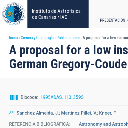
Pasar
al
Instituto de Astrofísica
contenido
de Canarias • IAC
PRESENTACIÓN
principal
Navega
Sobrescribir
Inicio
Ciencia y tecnología
Publicaciones
A proposal for a low instrum
principa
A proposal for a low in
enlaces
German Gregory-Coude T
de
ayuda
a
Bibcode
1995A&AS..113..359S
la
Sanchez Almeida, J.; Martinez Pillet, V.; Kneer, F.
navegación
REFERENCIA BIBLIOGRÁFICA
Astronomy and Astrophy