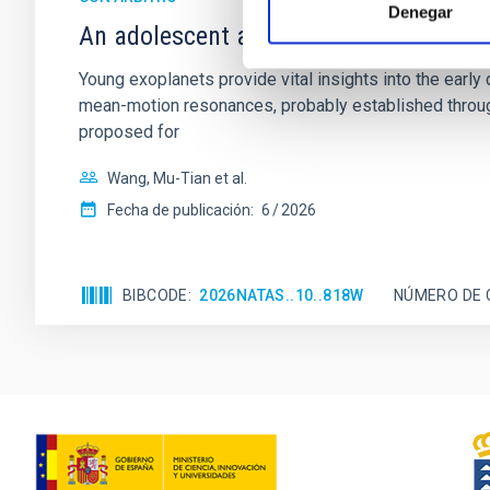
Denegar
An adolescent and near-resonant plan
Young exoplanets provide vital insights into the ear
mean-motion resonances, probably established through
proposed for
Wang, Mu-Tian et al.
Fecha de publicación:
6
2026
BIBCODE
2026NATAS..10..818W
NÚMERO DE 