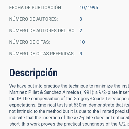
FECHA DE PUBLICACIÓN:
10
1995
NÚMERO DE AUTORES
3
NÚMERO DE AUTORES DEL IAC
2
NÚMERO DE CITAS
10
NÚMERO DE CITAS REFERIDAS
9
Descripción
We have put into practice the technique to minimize the in
Martinez Pillet & Sanchez Almeida (1991): a λ/2-plate inserte
the IP. The compensation of the Gregory-Coude Telescope at t
expectations. Empirical tests at 630nm demonstrate that its
not intrinsic to the method but it is due to the limited preci
indicate that the insertion of the λ/2-plate does not noticea
short, this work proves the practical soundness of the λ/2-p