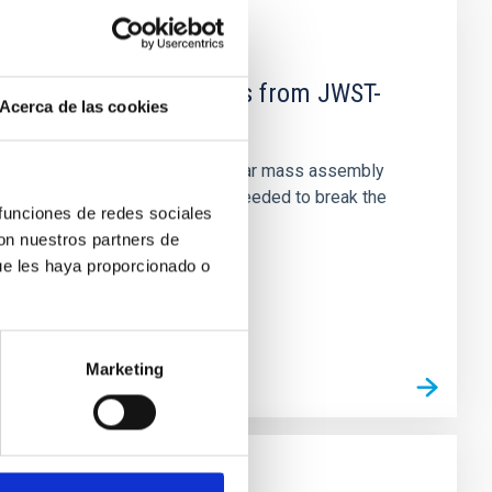
d Mg-abundance gradients from JWST-
Acerca de las cookies
star-formation quenching and stellar mass assembly
irts. However, spectroscopy is needed to break the
 funciones de redes sociales
con nuestros partners de
ue les haya proporcionado o
Marketing