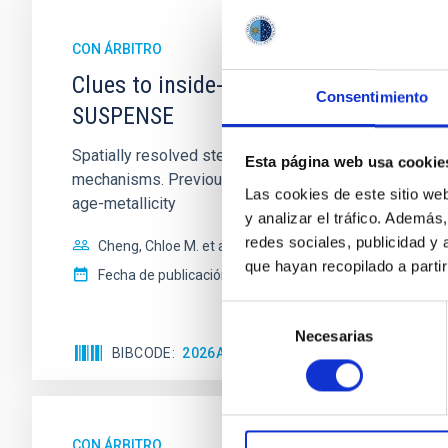
CON ÁRBITRO
Clues to inside-out quenching in quie
Consentimiento
SUSPENSE
Spatially resolved stellar populations of massive qu
Esta página web usa cookie
mechanisms. Previous photometric studies have reveal
Las cookies de este sitio we
age-metallicity
y analizar el tráfico. Ademá
redes sociales, publicidad y
Cheng, Chloe M. et al.
que hayan recopilado a parti
Fecha de publicación:
6
2026
Selección
Necesarias
de
BIBCODE
2026A&A...710A.158C
NÚMERO DE 
consentimiento
CON ÁRBITRO