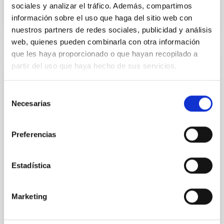
BIBCODE
2026A&A...710A..95S
sociales y analizar el tráfico. Además, compartimos
información sobre el uso que haga del sitio web con
NÚMERO DE CITAS
1
nuestros partners de redes sociales, publicidad y análisis
web, quienes pueden combinarla con otra información
que les haya proporcionado o que hayan recopilado a
partir del uso que haya hecho de sus servicios.
CON ÁRBITRO
Joining forces: 30 years of optical
Selección
monitoring of the Einstein Cross
Necesarias
de
consentimiento
We present extended optical monitoring of the
quadruply-imaged gravitationally lensed quasar QSO
Preferencias
2237+0305, the Einstein Cross, including
observations from different observatories in both
hemispheres and using a new photometric
Estadística
technique. This technique uses a region far enough
from the lens system to accurately determine the
sky background level
Marketing
Shalyapin, V. N. et al.