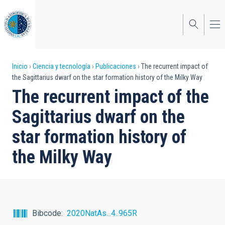
Pasar
al
contenido
principal
Sobrescribir
Inicio
Ciencia y tecnología
Publicaciones
The recurrent impact of
the Sagittarius dwarf on the star formation history of the Milky Way
enlaces
The recurrent impact of the
de
Sagittarius dwarf on the
ayuda
star formation history of
a
the Milky Way
la
navegación
Bibcode
2020NatAs...4..965R