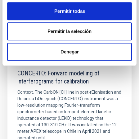
Fecha de publicación:
6
2026
Permitir todas
BIBCODE
2026A&A...710A..70S
Permitir la selección
NÚMERO DE CITAS
0
Denegar
CON ÁRBITRO
CONCERTO: Forward modelling of
interferograms for calibration
Context. The CarbON [CII] line in post-rEionisation and
ReionisaTiOn epoch (CONCERTO) instrument was a
low-resolution mapping Fourier-transform
spectrometer based on lumped-element kinetic
inductance detector (LEKID) technology that
operated at 130-310 GHz. It was installed on the 12-
meter APEX telescope in Chile in April 2021 and
operated until