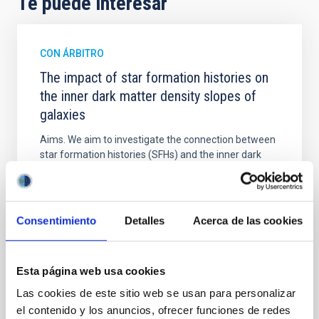
Te puede interesar
CON ÁRBITRO
The impact of star formation histories on
the inner dark matter density slopes of
galaxies
Aims. We aim to investigate the connection between
star formation histories (SFHs) and the inner dark
matter density profiles of simulated galaxies. In
particular, we tested whether the burstiness and
temporal distribution of star formation influence the
formation of cored versus cuspy dark matter profiles.
Consentimiento
Detalles
Acerca de las cookies
Methods. We homogeneously analysed
Sarrato-Alós, J. et al.
Esta página web usa cookies
Fecha de publicación:
6
2026
Las cookies de este sitio web se usan para personalizar
el contenido y los anuncios, ofrecer funciones de redes