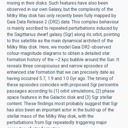
mixing in their disks. Such features have also been
observed in our own Galaxy, but the complexity of the
Milky Way disk has only recently been fully mapped by
Gaia Data Release 2 (DR2) data. This complex behaviour
is mainly ascribed to repeated perturbations induced by
the Sagittarius dwarf galaxy (Sgr) along its orbit, pointing
to this satellite as the main dynamical architect of the
Milky Way disk. Here, we model Gaia DR2-observed
colour-magnitude diagrams to obtain a detailed star
formation history of the ~2 kpc bubble around the Sun. It
reveals three conspicuous and narrow episodes of
enhanced star formation that we can precisely date as
having occurred 5.7, 1.9 and 1.0 Gyr ago. The timing of
these episodes coincides with proposed Sgr pericentre
passages according to (1) orbit simulations, (2) phase
space features in the Galactic disk and (3) Sgr stellar
content. These findings most probably suggest that Sgr
has also been an important actor in the build-up of the
stellar mass of the Milky Way disk, with the
perturbations from Sgr repeatedly triggering major