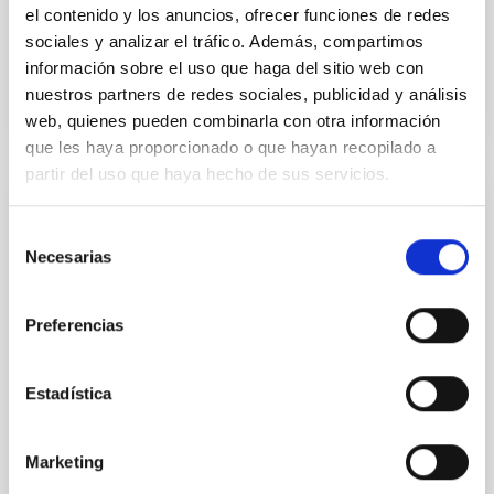
el contenido y los anuncios, ofrecer funciones de redes
sociales y analizar el tráfico. Además, compartimos
BIBCODE
2026A&A...710A..95S
información sobre el uso que haga del sitio web con
nuestros partners de redes sociales, publicidad y análisis
NÚMERO DE CITAS
1
web, quienes pueden combinarla con otra información
que les haya proporcionado o que hayan recopilado a
partir del uso que haya hecho de sus servicios.
CON ÁRBITRO
Selección
Joining forces: 30 years of optical
Necesarias
de
monitoring of the Einstein Cross
consentimiento
We present extended optical monitoring of the
Preferencias
quadruply-imaged gravitationally lensed quasar QSO
2237+0305, the Einstein Cross, including
observations from different observatories in both
Estadística
hemispheres and using a new photometric
technique. This technique uses a region far enough
from the lens system to accurately determine the
Marketing
sky background level