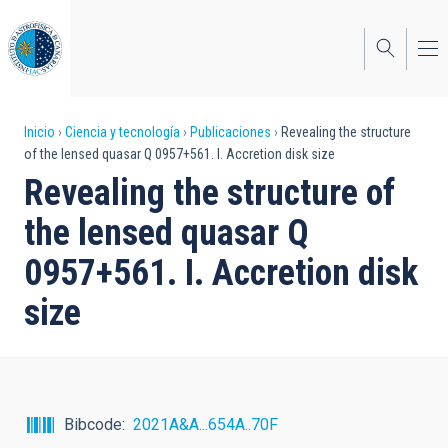
Pasar
al
contenido
principal
Sobrescribir
Inicio
Ciencia y tecnología
Publicaciones
Revealing the structure
of the lensed quasar Q 0957+561. I. Accretion disk size
enlaces
Revealing the structure of
de
the lensed quasar Q
ayuda
0957+561. I. Accretion disk
a
size
la
navegación
Bibcode
2021A&A...654A..70F