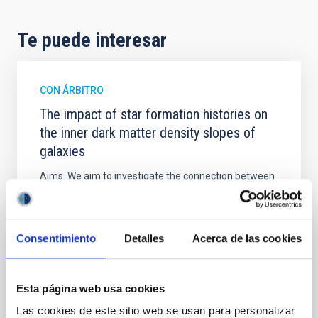
Te puede interesar
CON ÁRBITRO
The impact of star formation histories on
the inner dark matter density slopes of
galaxies
Aims. We aim to investigate the connection between
star formation histories (SFHs) and the inner dark
matter density profiles of simulated galaxies. In
particular, we tested whether the burstiness and
temporal distribution of star formation influence the
Consentimiento
Detalles
Acerca de las cookies
formation of cored versus cuspy dark matter profiles.
Methods. We homogeneously analysed
Esta página web usa cookies
Sarrato-Alós, J. et al.
Las cookies de este sitio web se usan para personalizar
Fecha de publicación:
6
2026