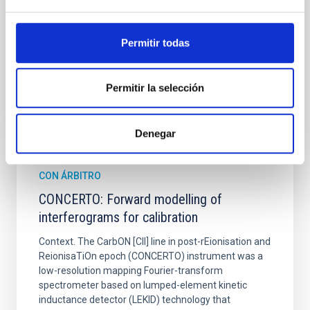
Shalyapin, V. N. et al.
Fecha de publicación:
6
2026
Permitir todas
BIBCODE
2026A&A...710A..70S
Permitir la selección
NÚMERO DE CITAS
0
Denegar
CON ÁRBITRO
CONCERTO: Forward modelling of
interferograms for calibration
Context. The CarbON [CII] line in post-rEionisation and
ReionisaTiOn epoch (CONCERTO) instrument was a
low-resolution mapping Fourier-transform
spectrometer based on lumped-element kinetic
inductance detector (LEKID) technology that