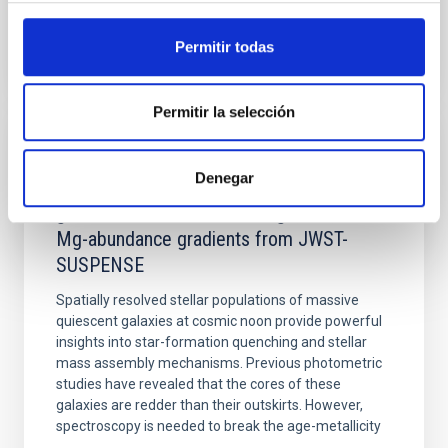
BIBCODE
2026APJ..1003...83Y
Permitir todas
NÚMERO DE CITAS
0
Permitir la selección
CON ÁRBITRO
Denegar
Clues to inside-out quenching in quiescent
galaxies at 1.2 ≲ z ≲ 2.2: Age, Fe-, and
Mg-abundance gradients from JWST-
SUSPENSE
Spatially resolved stellar populations of massive
quiescent galaxies at cosmic noon provide powerful
insights into star-formation quenching and stellar
mass assembly mechanisms. Previous photometric
studies have revealed that the cores of these
galaxies are redder than their outskirts. However,
spectroscopy is needed to break the age-metallicity