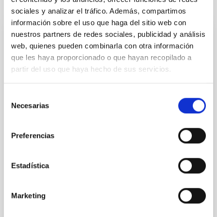
Te puede interesar
sociales y analizar el tráfico. Además, compartimos
información sobre el uso que haga del sitio web con
nuestros partners de redes sociales, publicidad y análisis
CON ÁRBITRO
web, quienes pueden combinarla con otra información
Magnetic Field Alignment with Dense
que les haya proporcionado o que hayan recopilado a
partir del uso que haya hecho de sus servicios.
Cores in the Transition between Cloud and
Core Scales
Selección
In a magnetically dominated model of star formation,
Necesarias
de
we expect to see alignments between the magnetic
consentimiento
field orientation of star-forming dense cores and the
cloud-scale magnetic field. A. Pandhi et al. showed
Preferencias
instead, however, that the orientation of cores and
their angular momentum vectors appear random
with respect to the larger-scale magnetic
Estadística
Yin, Sean et al.
Marketing
Fecha de publicación:
5
2026