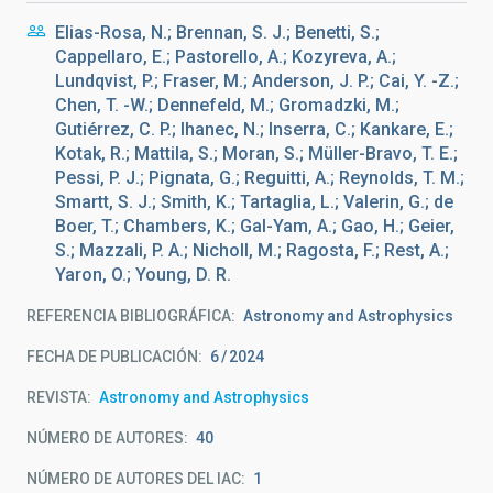
Elias-Rosa, N.; Brennan, S. J.; Benetti, S.;
Cappellaro, E.; Pastorello, A.; Kozyreva, A.;
Lundqvist, P.; Fraser, M.; Anderson, J. P.; Cai, Y. -Z.;
Chen, T. -W.; Dennefeld, M.; Gromadzki, M.;
Gutiérrez, C. P.; Ihanec, N.; Inserra, C.; Kankare, E.;
Kotak, R.; Mattila, S.; Moran, S.; Müller-Bravo, T. E.;
Pessi, P. J.; Pignata, G.; Reguitti, A.; Reynolds, T. M.;
Smartt, S. J.; Smith, K.; Tartaglia, L.; Valerin, G.; de
Boer, T.; Chambers, K.; Gal-Yam, A.; Gao, H.; Geier,
S.; Mazzali, P. A.; Nicholl, M.; Ragosta, F.; Rest, A.;
Yaron, O.; Young, D. R.
REFERENCIA BIBLIOGRÁFICA
Astronomy and Astrophysics
FECHA DE PUBLICACIÓN:
6
2024
REVISTA
Astronomy and Astrophysics
NÚMERO DE AUTORES
40
NÚMERO DE AUTORES DEL IAC
1