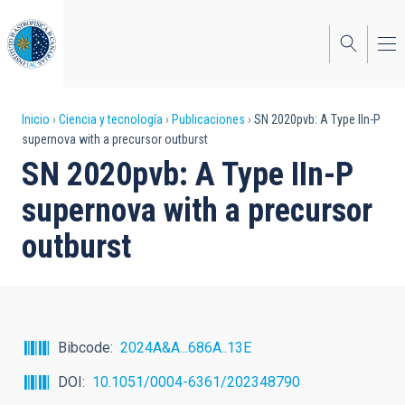
Pasar
al
contenido
principal
Sobrescribir
Inicio
Ciencia y tecnología
Publicaciones
SN 2020pvb: A Type IIn-P
supernova with a precursor outburst
enlaces
SN 2020pvb: A Type IIn-P
de
supernova with a precursor
ayuda
outburst
a
la
navegación
Bibcode
2024A&A...686A..13E
DOI
10.1051/0004-6361/202348790