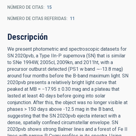
NÚMERO DE CITAS
15
NÚMERO DE CITAS REFERIDAS
11
Descripción
We present photometric and spectroscopic datasets for
SN 2020pvb, a Type IIn-P supernova (SN) that is similar
to SNe 1994W, 2005cl, 2009kn, and 2011ht, with a
precursor outburst detected (PS1 w band ∼-13.8 mag)
around four months before the B-band maximum light. SN
2020pvb presents a relatively bright light curve that
peaked at MB = −17.95 ± 0.30 mag and a plateau that
lasted at least 40 days before going into solar
conjunction. After this, the object was no longer visible at
phases > 150 days above -12.5 mag in the B band,
suggesting that the SN 2020pvb ejecta interact with a
dense, spatially confined circumstellar envelope. SN
2020pvb shows strong Balmer lines and a forest of Fe II
lines with narrow P Cygni profiles in its spectra. Using