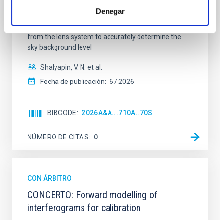
observations from different observatories in both
Denegar
hemispheres and using a new photometric
technique. This technique uses a region far enough
from the lens system to accurately determine the
sky background level
Shalyapin, V. N. et al.
Fecha de publicación:
6
2026
BIBCODE
2026A&A...710A..70S
NÚMERO DE CITAS
0
CON ÁRBITRO
CONCERTO: Forward modelling of
interferograms for calibration