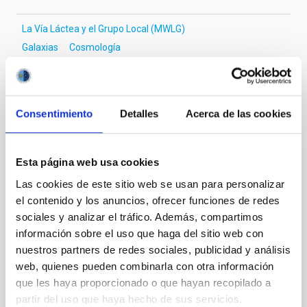
La Vía Láctea y el Grupo Local (MWLG)
Galaxias
Cosmología
Te puede interesar
Consentimiento
Detalles
Acerca de las cookies
CON ÁRBITRO
Esta página web usa cookies
The impact of star formation histories on
Las cookies de este sitio web se usan para personalizar
el contenido y los anuncios, ofrecer funciones de redes
the inner dark matter density slopes of
sociales y analizar el tráfico. Además, compartimos
galaxies
información sobre el uso que haga del sitio web con
Aims. We aim to investigate the connection between
nuestros partners de redes sociales, publicidad y análisis
star formation histories (SFHs) and the inner dark
web, quienes pueden combinarla con otra información
matter density profiles of simulated galaxies. In
que les haya proporcionado o que hayan recopilado a
particular, we tested whether the burstiness and
partir del uso que haya hecho de sus servicios.
temporal distribution of star formation influence the