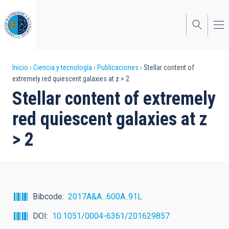
Pasar
al
contenido
principal
Sobrescribir
Inicio
Ciencia y tecnología
Publicaciones
Stellar content of
extremely red quiescent galaxies at z > 2
enlaces
Stellar content of extremely
de
red quiescent galaxies at z
ayuda
> 2
a
la
navegación
Bibcode
2017A&A...600A..91L
DOI
10.1051/0004-6361/201629857