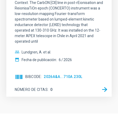
Context. The CarbON [CII] line in post-rEionisation and
ReionisaTiOn epoch (CONCERTO) instrument was a
low-resolution mapping Fourier-transform
spectrometer based on lumped-element kinetic
inductance detector (LEKID) technology that
operated at 130-310 GHz. It was installed on the 12-
meter APEX telescope in Chile in April 2021 and
operated until
Lundgren, A. et al.
Fecha de publicación:
6
2026
BIBCODE
2026A&A...710A.230L
NÚMERO DE CITAS
0