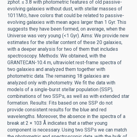
zphot. ≤ 3.8 with photometric features of old passive-
evolving galaxies without dust, with stellar masses of
1011M⊙, have colors that could be related to passive-
evolving galaxies with mean ages larger than 1 Gyr. This
suggests they have been formed, on average, when the
Universe was very young (<1 Gyr). Aims: We provide new
estimates for the stellar content of these 20 galaxies,
with a deeper analysis for two of them that includes
spectroscopy. Methods: We obtained, with the
GRANTECAN-10.4 m, ultraviolet rest-frame spectra of
two galaxies and analyzed them together with
photometric data. The remaining 18 galaxies are
analyzed only with photometry. We fit the data with
models of a single-burst stellar population (SSP),
combinations of two SSPs, as well as with extended star
formation. Results: Fits based on one SSP do not
provide consistent results for the blue and red
wavelengths. Moreover, the absence in the spectra of a
break at 2 × 103 Å indicates that a rather young
component is necessary. Using two SSPs we can match
the photometric and spectroscopic data, with the bulk of