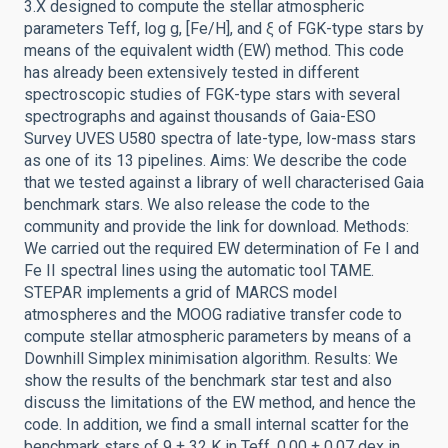
3.X designed to compute the stellar atmospheric
parameters Teff, log g, [Fe/H], and ξ of FGK-type stars by
means of the equivalent width (EW) method. This code
has already been extensively tested in different
spectroscopic studies of FGK-type stars with several
spectrographs and against thousands of Gaia-ESO
Survey UVES U580 spectra of late-type, low-mass stars
as one of its 13 pipelines. Aims: We describe the code
that we tested against a library of well characterised Gaia
benchmark stars. We also release the code to the
community and provide the link for download. Methods:
We carried out the required EW determination of Fe I and
Fe II spectral lines using the automatic tool TAME.
STEPAR implements a grid of MARCS model
atmospheres and the MOOG radiative transfer code to
compute stellar atmospheric parameters by means of a
Downhill Simplex minimisation algorithm. Results: We
show the results of the benchmark star test and also
discuss the limitations of the EW method, and hence the
code. In addition, we find a small internal scatter for the
benchmark stars of 9 ± 32 K in Teff, 0.00 ± 0.07 dex in