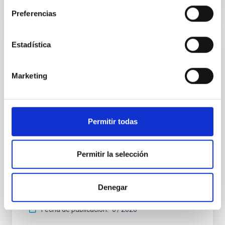
NÚMERO DE CITAS
1
Preferencias
Estadística
CON ÁRBITRO
Joining forces: 30 years of optical
Marketing
monitoring of the Einstein Cross
We present extended optical monitoring of the
quadruply-imaged gravitationally lensed quasar QSO
Permitir todas
2237+0305, the Einstein Cross, including
observations from different observatories in both
hemispheres and using a new photometric
technique. This technique uses a region far enough
Permitir la selección
from the lens system to accurately determine the
sky background level
Denegar
Shalyapin, V. N. et al.
Fecha de publicación:
6
2026