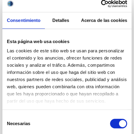
CON ÁRBITRO
Consentimiento
Detalles
Acerca de las cookies
The impact of star formation histories on
the inner dark matter density slopes of
galaxies
Esta página web usa cookies
Aims. We aim to investigate the connection between
Las cookies de este sitio web se usan para personalizar
star formation histories (SFHs) and the inner dark
el contenido y los anuncios, ofrecer funciones de redes
matter density profiles of simulated galaxies. In
sociales y analizar el tráfico. Además, compartimos
particular, we tested whether the burstiness and
información sobre el uso que haga del sitio web con
temporal distribution of star formation influence the
formation of cored versus cuspy dark matter profiles.
nuestros partners de redes sociales, publicidad y análisis
Methods. We homogeneously analysed
web, quienes pueden combinarla con otra información
que les haya proporcionado o que hayan recopilado a
Sarrato-Alós, J. et al.
partir del uso que haya hecho de sus servicios.
Fecha de publicación:
6
2026
Selección
Necesarias
de
BIBCODE
2026A&A...710A..95S
consentimiento