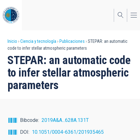
Pasar
al
contenido
principal
Sobrescribir
Inicio
Ciencia y tecnología
Publicaciones
STEPAR: an automatic
code to infer stellar atmospheric parameters
enlaces
STEPAR: an automatic code
de
to infer stellar atmospheric
ayuda
parameters
a
la
navegación
Bibcode
2019A&A...628A.131T
DOI
10.1051/0004-6361/201935465