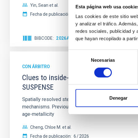
Yin, Sean et al.
Esta página web usa cookie
Fecha de publicación:
5
2026
Las cookies de este sitio we
y analizar el tráfico. Ademá
redes sociales, publicidad y
BIBCODE
2026APJ..1003...83Y
NÚMERO DE C
que hayan recopilado a parti
Selección
Necesarias
de
CON ÁRBITRO
consentimiento
Clues to inside-out quenching in quie
SUSPENSE
Denegar
Spatially resolved stellar populations of massive qu
mechanisms. Previous photometric studies have reveal
age-metallicity
Cheng, Chloe M. et al.
Fecha de publicación:
6
2026