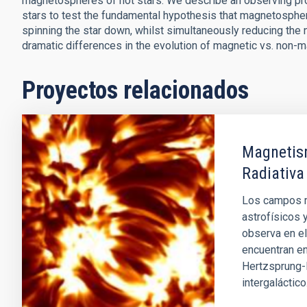
magnetospheres of hot stars. We describe an observing pr
stars to test the fundamental hypothesis that magnetospher
spinning the star down, whilst simultaneously reducing the 
dramatic differences in the evolution of magnetic vs. non-m
Proyectos relacionados
Magnetism
Radiativa
Los campos m
astrofísicos 
observa en el
encuentran en
Hertzsprung-R
intergaláctico