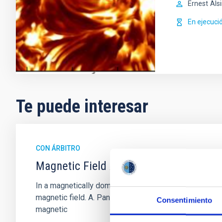
Ernest
Als
En ejecuci
Te puede interesar
CON ÁRBITRO
Magnetic Field Alignment with Dense C
In a magnetically dominated model of star formation,
magnetic field. A. Pandhi et al. showed instead, howe
Consentimiento
magnetic