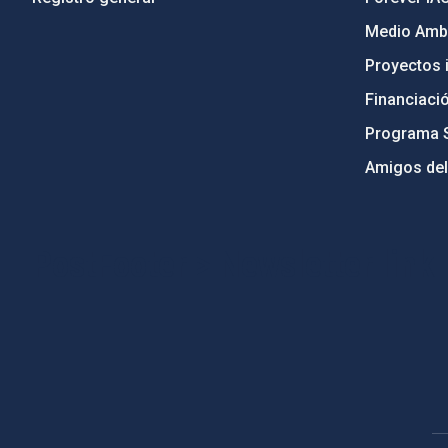
Medio Ambi
Proyectos i
Financiaci
Programa 
Amigos del
PostFooter > Newsletter link