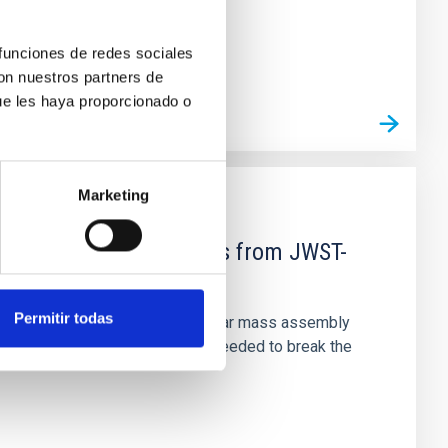
 funciones de redes sociales
con nuestros partners de
ue les haya proporcionado o
Marketing
d Mg-abundance gradients from JWST-
Permitir todas
star-formation quenching and stellar mass assembly
irts. However, spectroscopy is needed to break the