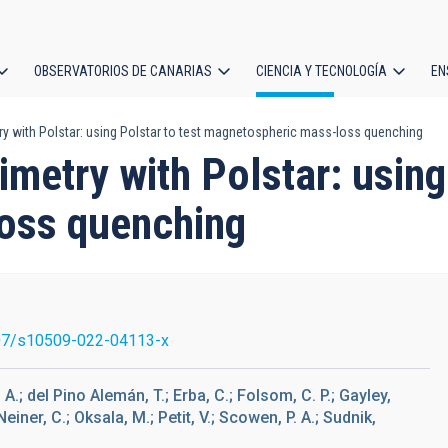
OBSERVATORIOS DE CANARIAS
CIENCIA Y TECNOLOGÍA
EN
ción
try with Polstar: using Polstar to test magnetospheric mass-loss quenching
l
imetry with Polstar: using
oss quenching
07/s10509-022-04113-x
 A.; del Pino Alemán, T.; Erba, C.; Folsom, C. P.; Gayley,
einer, C.; Oksala, M.; Petit, V.; Scowen, P. A.; Sudnik,