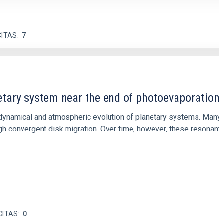
CITAS
7
etary system near the end of photoevaporatio
ly dynamical and atmospheric evolution of planetary systems. Ma
 convergent disk migration. Over time, however, these resonant 
CITAS
0