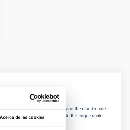
e Scales
tion of star-forming dense cores and the cloud-scale
tors appear random with respect to the larger-scale
Acerca de las cookies