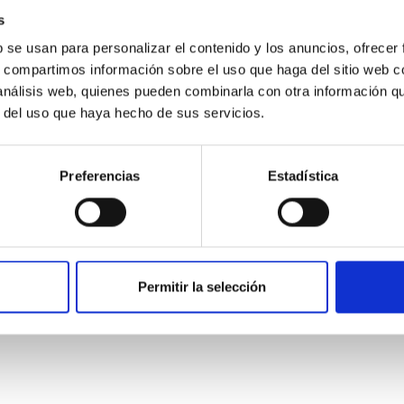
s
b se usan para personalizar el contenido y los anuncios, ofrecer
s, compartimos información sobre el uso que haga del sitio web 
 análisis web, quienes pueden combinarla con otra información q
ITAS
0
r del uso que haya hecho de sus servicios.
Preferencias
Estadística
scent galaxies at 1.2 ≲ z ≲ 2.2: Age, Fe-, an
Permitir la selección
iescent galaxies at cosmic noon provide powerful insights into 
ed that the cores of these galaxies are redder than their outsk