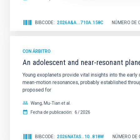
BIBCODE
2026A&A...710A.158C
NÚMERO DE 
CON ÁRBITRO
An adolescent and near-resonant plan
Young exoplanets provide vital insights into the ear
mean-motion resonances, probably established through
proposed for
Wang, Mu-Tian et al.
Fecha de publicación:
6
2026
BIBCODE
2026NATAS..10..818W
NÚMERO DE 