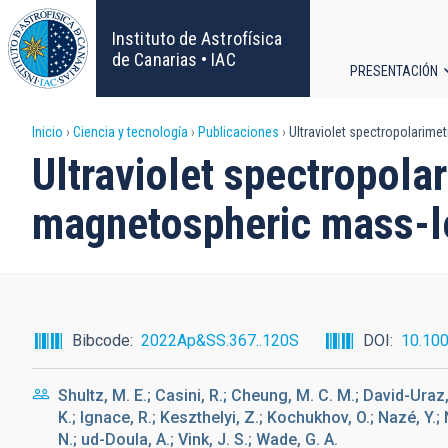
Pasar
al
Instituto de Astrofísica
contenido
de Canarias • IAC
PRESENTACIÓN
principal
Navega
Sobrescribir
Inicio
Ciencia y tecnología
Publicaciones
Ultraviolet spectropolarime
principa
Ultraviolet spectropolar
enlaces
magnetospheric mass-l
de
ayuda
a
Bibcode
2022Ap&SS.367..120S
DOI
10.10
la
Shultz, M. E.; Casini, R.; Cheung, M. C. M.; David-Uraz,
navegación
K.; Ignace, R.; Keszthelyi, Z.; Kochukhov, O.; Nazé, Y.; N
N.; ud-Doula, A.; Vink, J. S.; Wade, G. A.