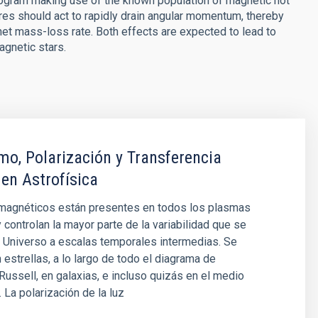
ogram making use of the known population of magnetic hot
es should act to rapidly drain angular momentum, thereby
net mass-loss rate. Both effects are expected to lead to
agnetic stars.
o, Polarización y Transferencia
 en Astrofísica
agnéticos están presentes en todos los plasmas
y controlan la mayor parte de la variabilidad que se
 Universo a escalas temporales intermedias. Se
 estrellas, a lo largo de todo el diagrama de
ussell, en galaxias, e incluso quizás en el medio
. La polarización de la luz