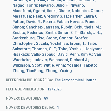
Nagao, Tohru; Navarro, Julio F.; Niwano,
Masafumi; Ogami, Itsuki; Okabe, Nobuhiro; Onoue,
Masafusa; Paek, Gregory S. H.; Parker, Laura C.;
Patton, David R.; Peters, Fabian Hervas; Prunet,
Simon; Sánchez-Janssen, Rubén; Schultheis, M.;
Sestito, Federico; Smith, Simon E. T.; Starck, J.-L.;
Starkenburg, Else; Stone, Connor; Storfer,
Christopher; Suzuki, Yoshihisa; Erben, T.; Taibi,
Salvatore; Thomas, G. F.; Toba, Yoshiki; Uchiyama,
Hisakazu; Valls-Gabaud, David; Venn, Kim A.; Van
Waerbeke, Ludovic; Wainscoat, Richard J.;
Wilkinson, Scott; Wittje, Anna; Yoshida, Taketo;
Zhang, TianFang; Zhong, Yuxing
REFERENCIA BIBLIOGRÁFICA
The Astronomical Journal
FECHA DE PUBLICACIÓN:
12
2025
NÚMERO DE AUTORES
89
NÚMERO DE AUTORES DEL IAC
1