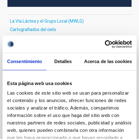
La Vía Láctea y el Grupo Local (MWLG)
Cartografiados del cielo
Efecto débil de lente gravitacional
Consentimiento
Detalles
Acerca de las cookies
Te puede interesar
Esta página web usa cookies
CON ÁRBITRO
Las cookies de este sitio web se usan para personalizar
Magnetic Field Alignment with Dense
el contenido y los anuncios, ofrecer funciones de redes
Cores in the Transition between Cloud and
sociales y analizar el tráfico. Además, compartimos
Core Scales
información sobre el uso que haga del sitio web con
nuestros partners de redes sociales, publicidad y análisis
In a magnetically dominated model of star formation,
web, quienes pueden combinarla con otra información
we expect to see alignments between the magnetic
que les haya proporcionado o que hayan recopilado a