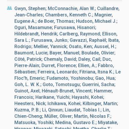
Gwyn, Stephen; McConnachie, Alan W.; Cuillandre,
Jean-Charles; Chambers, Kenneth C.; Magnier,
Eugene A.; de Boer, Thomas; Hudson, Michael J.;
Oguri, Masamune; Furusawa, Hisanori;
Hildebrandt, Hendrik; Carlberg, Raymond; Ellison,
Sara L.; Furusawa, Junko; Gavazzi, Raphaël; Ibata,
Rodrigo; Mellier, Yannick; Osato, Ken; Aussel, H.;
Baumont, Lucie; Bayer, Manuel; Boulade, Olivier;
Côté, Patrick; Chemaly, David; Daley, Cail; Duc,
Pierre-Alain; Durret, Florence; Ellien, A.; Fabbro,
Sébastien; Ferreira, Leonardo; Fitriana, Itsna K.; Le
Floc'h, Emeric; Fudamoto, Yoshinobu; Gao, Hua;
Goh, L. W. K.; Goto, Tomotsugu; Guerrini, Sacha;
Guinot, Axel; Hénault-Brunet, Vincent; Hammer,
Francois; Harikane, Yuichi; Hayashi, Kohei;
Heesters, Nick; Ichikawa, Kohei; Kilbinger, Martin;
Kuzma, P. B.; Li, Qinxun; Liaudat, Tobías I.; Lin,
Chien-Cheng; Müller, Oliver; Martin, Nicolas F.;
Matsuoka, Yoshiki; Medina, Gustavo E.; Miyatake,
Hironao; Miyazaki, Satoshi; Mpetha, Charlie T.;