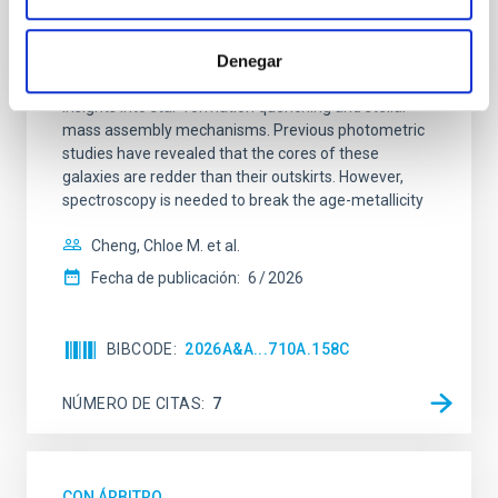
SUSPENSE
Denegar
Spatially resolved stellar populations of massive
quiescent galaxies at cosmic noon provide powerful
insights into star-formation quenching and stellar
mass assembly mechanisms. Previous photometric
studies have revealed that the cores of these
galaxies are redder than their outskirts. However,
spectroscopy is needed to break the age-metallicity
Cheng, Chloe M. et al.
Fecha de publicación:
6
2026
BIBCODE
2026A&A...710A.158C
NÚMERO DE CITAS
7
CON ÁRBITRO