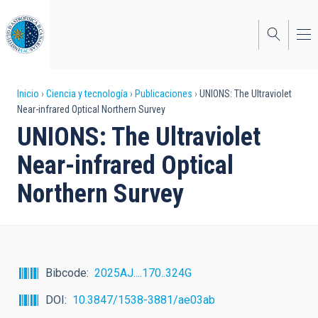
Pasar
al
contenido
principal
Sobrescribir
Inicio
Ciencia y tecnología
Publicaciones
UNIONS: The Ultraviolet
Near-infrared Optical Northern Survey
enlaces
UNIONS: The Ultraviolet
de
Near-infrared Optical
ayuda
Northern Survey
a
la
navegación
Bibcode
2025AJ....170..324G
DOI
10.3847/1538-3881/ae03ab