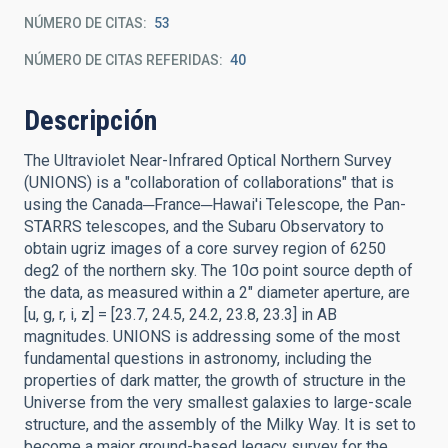
NÚMERO DE CITAS
53
NÚMERO DE CITAS REFERIDAS
40
Descripción
The Ultraviolet Near-Infrared Optical Northern Survey
(UNIONS) is a "collaboration of collaborations" that is
using the Canada─France─Hawai'i Telescope, the Pan-
STARRS telescopes, and the Subaru Observatory to
obtain ugriz images of a core survey region of 6250
deg2 of the northern sky. The 10σ point source depth of
the data, as measured within a 2″ diameter aperture, are
[u, g, r, i, z] = [23.7, 24.5, 24.2, 23.8, 23.3] in AB
magnitudes. UNIONS is addressing some of the most
fundamental questions in astronomy, including the
properties of dark matter, the growth of structure in the
Universe from the very smallest galaxies to large-scale
structure, and the assembly of the Milky Way. It is set to
become a major ground-based legacy survey for the