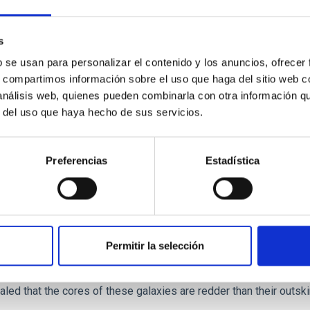
 we expect to see alignments between the magnetic field orienta
ver, that the orientation of cores and their angular momentum vec
s
b se usan para personalizar el contenido y los anuncios, ofrecer
s, compartimos información sobre el uso que haga del sitio web 
 análisis web, quienes pueden combinarla con otra información q
r del uso que haya hecho de sus servicios.
ITAS
0
Preferencias
Estadística
scent galaxies at 1.2 ≲ z ≲ 2.2: Age, Fe-, an
Permitir la selección
iescent galaxies at cosmic noon provide powerful insights into 
ed that the cores of these galaxies are redder than their outsk