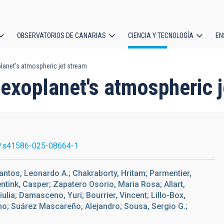
OBSERVATORIOS DE CANARIAS
CIENCIA Y TECNOLOGÍA
EN
ción
planet's atmospheric jet stream
l
n exoplanet's atmospheric 
/s41586-025-08664-1
 Santos, Leonardo A.; Chakraborty, Hritam; Parmentier,
Jentink, Casper; Zapatero Osorio, Maria Rosa; Allart,
ulia; Damasceno, Yuri; Bourrier, Vincent; Lillo-Box,
uno; Suárez Mascareño, Alejandro; Sousa, Sergio G.;