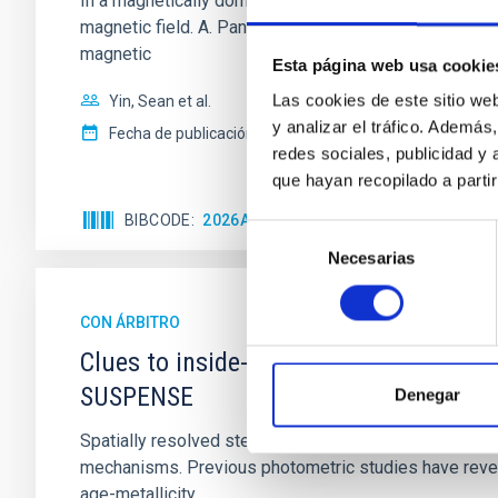
In a magnetically dominated model of star formation,
magnetic field. A. Pandhi et al. showed instead, howe
magnetic
Esta página web usa cookie
Las cookies de este sitio we
Yin, Sean et al.
y analizar el tráfico. Ademá
Fecha de publicación:
5
2026
redes sociales, publicidad y
que hayan recopilado a parti
BIBCODE
2026APJ..1003...83Y
NÚMERO DE C
Selección
Necesarias
de
consentimiento
CON ÁRBITRO
Clues to inside-out quenching in quie
SUSPENSE
Denegar
Spatially resolved stellar populations of massive qu
mechanisms. Previous photometric studies have reveal
age-metallicity