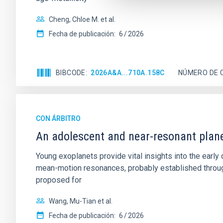
Cheng, Chloe M. et al.
Fecha de publicación:
6
2026
BIBCODE
2026A&A...710A.158C
NÚMERO DE 
CON ÁRBITRO
An adolescent and near-resonant plan
Young exoplanets provide vital insights into the ear
mean-motion resonances, probably established through
proposed for
Wang, Mu-Tian et al.
Fecha de publicación:
6
2026