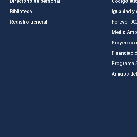
Directorio de personal
Código étic
Biblioteca
Igualdad y 
Registro general
Forever IA
Medio Ambi
Proyectos i
Financiaci
Programa 
Amigos del
PostFooter > Newsletter link