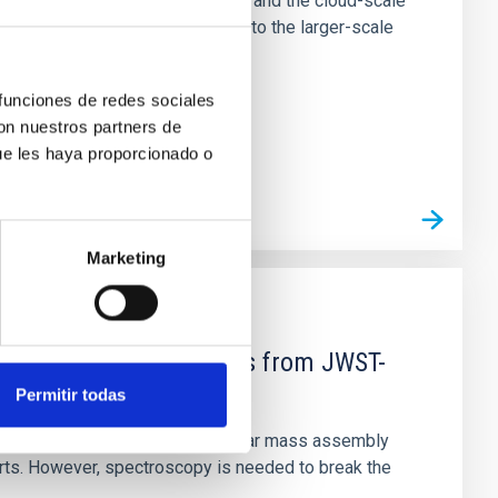
tion of star-forming dense cores and the cloud-scale
tors appear random with respect to the larger-scale
 funciones de redes sociales
con nuestros partners de
ue les haya proporcionado o
Marketing
d Mg-abundance gradients from JWST-
Permitir todas
star-formation quenching and stellar mass assembly
irts. However, spectroscopy is needed to break the