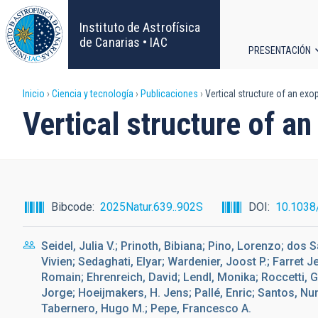
Pasar
al
Instituto de Astrofísica
contenido
de Canarias • IAC
PRESENTACIÓN
principal
Navega
Sobrescribir
Inicio
Ciencia y tecnología
Publicaciones
Vertical structure of an exo
principa
Vertical structure of a
enlaces
de
ayuda
Bibcode
2025Natur.639..902S
DOI
10.1038
a
Seidel, Julia V.; Prinoth, Bibiana; Pino, Lorenzo; dos
la
Vivien; Sedaghati, Elyar; Wardenier, Joost P.; Farret 
Romain; Ehrenreich, David; Lendl, Monika; Roccetti, Gi
navegación
Jorge; Hoeijmakers, H. Jens; Pallé, Enric; Santos, N
Tabernero, Hugo M.; Pepe, Francesco A.