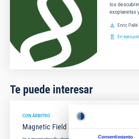
los descubri
exoplanetas 
Enric
Pallé
En ejecuci
Te puede interesar
CON ÁRBITRO
Magnetic Field Alignment with Dense C
Consentimiento