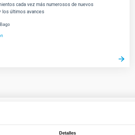
mientos cada vez más numerosos de nuevos
y los últimos avances
 Bago
ón
ores in the Transition between Cloud and Cor
Detalles