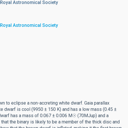
 Royal Astronomical Society
 Royal Astronomical Society
n to eclipse a non-accreting white dwarf. Gaia parallax
te dwarf is cool (9950 ± 150 K) and has a low mass (0.45 ±
 dwarf has a mass of 0.067 ± 0.006 M☉ (70MJup) and a
hat the binary is likely to be a member of the thick disc and