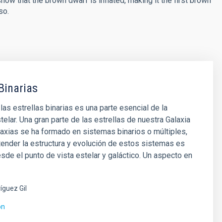
how that the brown dwarf is inflated, making it the first brown
so.
Binarias
las estrellas binarias es una parte esencial de la
telar. Una gran parte de las estrellas de nuestra Galaxia
laxias se ha formado en sistemas binarios o múltiples,
tender la estructura y evolución de estos sistemas es
sde el punto de vista estelar y galáctico. Un aspecto en
íguez Gil
ón