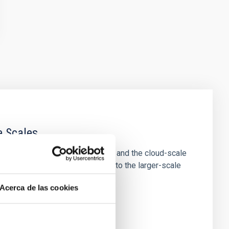
e Scales
tion of star-forming dense cores and the cloud-scale
tors appear random with respect to the larger-scale
Acerca de las cookies