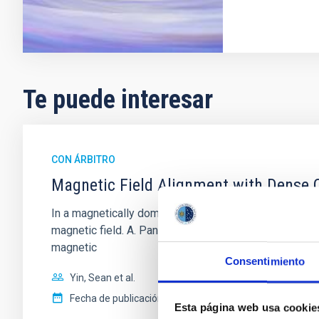
Te puede interesar
CON ÁRBITRO
Magnetic Field Alignment with Dense C
In a magnetically dominated model of star formation,
magnetic field. A. Pandhi et al. showed instead, howe
magnetic
Consentimiento
Yin, Sean et al.
Fecha de publicación:
5
2026
Esta página web usa cookie