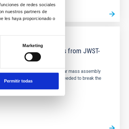
 funciones de redes sociales
con nuestros partners de
ue les haya proporcionado o
Marketing
d Mg-abundance gradients from JWST-
star-formation quenching and stellar mass assembly
irts. However, spectroscopy is needed to break the
Permitir todas