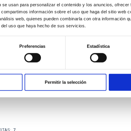
b se usan para personalizar el contenido y los anuncios, ofrecer
s, compartimos información sobre el uso que haga del sitio web 
ITAS
0
 análisis web, quienes pueden combinarla con otra información q
r del uso que haya hecho de sus servicios.
Preferencias
Estadística
scent galaxies at 1.2 ≲ z ≲ 2.2: Age, Fe-, an
iescent galaxies at cosmic noon provide powerful insights into 
ed that the cores of these galaxies are redder than their outsk
Permitir la selección
CITAS
7