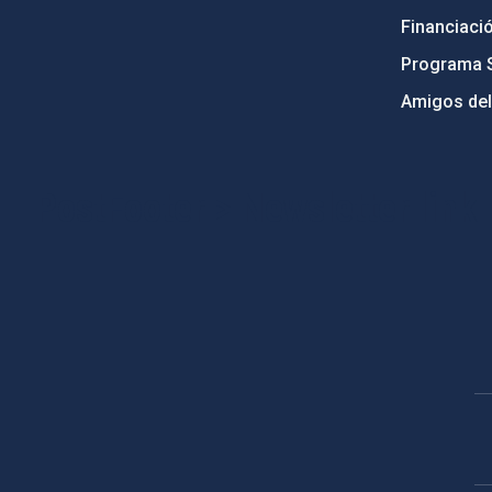
Financiaci
Programa 
Amigos del
PostFooter > Newsletter link