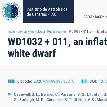
Pasar
al
Instituto de Astrofísica
contenido
de Canarias • IAC
PRESENTACIÓN
principal
Navega
Sobrescribir
Inicio
Ciencia y tecnología
Publicaciones
WD1032 + 011, an inflated br
principa
WD1032 + 011, an inflat
enlaces
white dwarf
de
ayuda
a
Bibcode
2020MNRAS.497.3571C
DOI
10.1
la
Casewell, S. L.; Belardi, C.; Parsons, S. G.; Littlefair, 
navegación
Z.; Burleigh, M. R.; Gänsicke, B. T.; Dhillon, V. S.; Marsh,