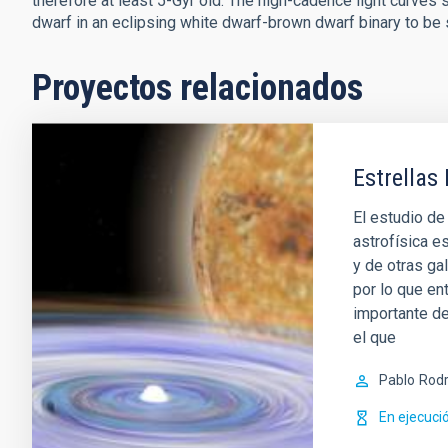
therefore at least 5-Gyr old. The high-cadence light curves s
dwarf in an eclipsing white dwarf-brown dwarf binary to be 
Proyectos relacionados
Estrellas 
El estudio de 
astrofísica es
y de otras ga
por lo que en
importante de
el que
Pablo
Rodr
En ejecuci