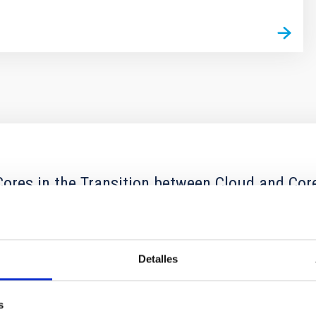
ores in the Transition between Cloud and Cor
 we expect to see alignments between the magnetic field orienta
ver, that the orientation of cores and their angular momentum vec
Detalles
s