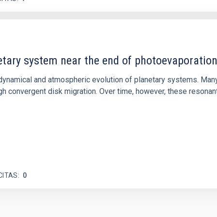
etary system near the end of photoevaporatio
ly dynamical and atmospheric evolution of planetary systems. Ma
 convergent disk migration. Over time, however, these resonant 
CITAS
0