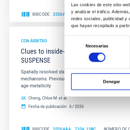
Las cookies de este sitio we
y analizar el tráfico. Ademá
BIBCODE
2026APJ..1003...83Y
NÚMERO DE C
redes sociales, publicidad y
que hayan recopilado a parti
Selección
CON ÁRBITRO
Necesarias
de
Clues to inside-out quenching in quie
consentimiento
SUSPENSE
Spatially resolved stellar populations of massive qu
mechanisms. Previous photometric studies have reveal
Denegar
age-metallicity
Cheng, Chloe M. et al.
Fecha de publicación:
6
2026
BIBCODE
2026A&A...710A.158C
NÚMERO DE 