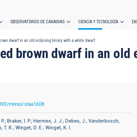
OBSERVATORIOS DE CANARIAS
CIENCIA Y TECNOLOGÍA
EN
ción
own dwarf in an old eclipsing binary with a white dwarf
l
ed brown dwarf in an old e
093/mnras/staa1608
S. P.; Braker, I. P.; Hermes, J. J.; Debes, J.; Vanderbosch,
 T. R.; Winget, D. E.; Winget, K. I.