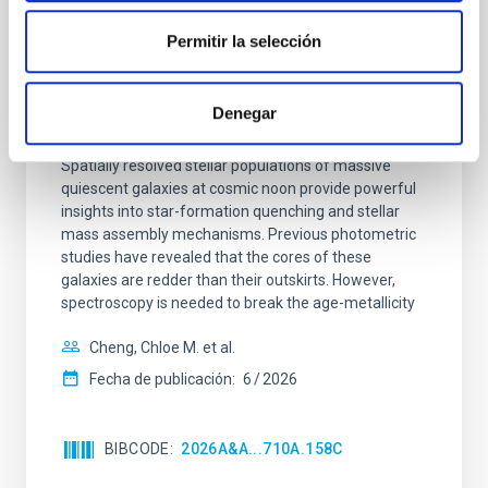
CON ÁRBITRO
Clues to inside-out quenching in quiescent
Permitir la selección
galaxies at 1.2 ≲ z ≲ 2.2: Age, Fe-, and
Mg-abundance gradients from JWST-
Denegar
SUSPENSE
Spatially resolved stellar populations of massive
quiescent galaxies at cosmic noon provide powerful
insights into star-formation quenching and stellar
mass assembly mechanisms. Previous photometric
studies have revealed that the cores of these
galaxies are redder than their outskirts. However,
spectroscopy is needed to break the age-metallicity
Cheng, Chloe M. et al.
Fecha de publicación:
6
2026
BIBCODE
2026A&A...710A.158C