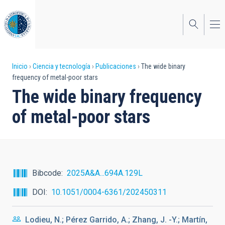
Pasar
al
contenido
principal
Sobrescribir
Inicio
Ciencia y tecnología
Publicaciones
The wide binary
frequency of metal-poor stars
enlaces
The wide binary frequency
de
of metal-poor stars
ayuda
a
la
navegación
Bibcode
2025A&A...694A.129L
DOI
10.1051/0004-6361/202450311
Lodieu, N.; Pérez Garrido, A.; Zhang, J. -Y.; Martín,