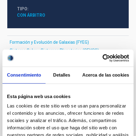
TIPO
CON ÁRBITRO
Formación y Evolución de Galaxias (FYEG)
Sistema Solar y Sistemas Planetarios (SEYSS)
Física estelar e interestelar (FEEI)
Catálogos
Cartografiados
Astrometría
Consentimiento
Detalles
Acerca de las cookies
Te puede interesar
Esta página web usa cookies
Las cookies de este sitio web se usan para personalizar
el contenido y los anuncios, ofrecer funciones de redes
CON ÁRBITRO
sociales y analizar el tráfico. Además, compartimos
Magnetic Field Alignment with Dense
información sobre el uso que haga del sitio web con
Cores in the Transition between Cloud and
nuestros partners de redes sociales, publicidad y análisis