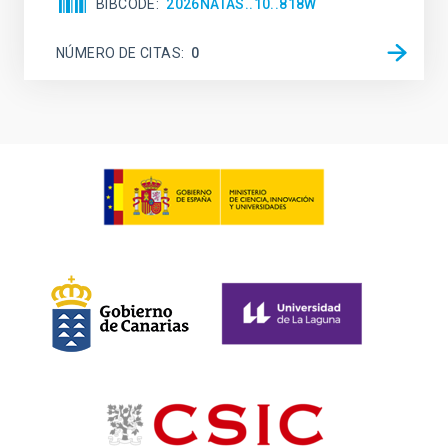
BIBCODE
2026NATAS..10..818W
NÚMERO DE CITAS
0