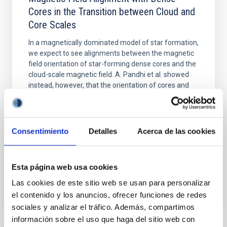
Cores in the Transition between Cloud and
Core Scales
In a magnetically dominated model of star formation,
we expect to see alignments between the magnetic
field orientation of star-forming dense cores and the
cloud-scale magnetic field. A. Pandhi et al. showed
instead, however, that the orientation of cores and
their angular momentum vectors appear random
with respect to the larger-scale magnetic
Yin, Sean et al.
Consentimiento
Detalles
Acerca de las cookies
Fecha de publicación:
5
2026
Esta página web usa cookies
BIBCODE
2026APJ..1003...83Y
Las cookies de este sitio web se usan para personalizar
el contenido y los anuncios, ofrecer funciones de redes
NÚMERO DE CITAS
0
sociales y analizar el tráfico. Además, compartimos
información sobre el uso que haga del sitio web con