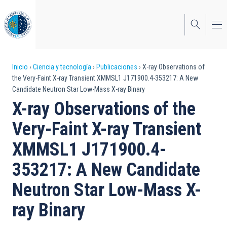
Pasar
al
contenido
principal
Sobrescribir
Inicio
Ciencia y tecnología
Publicaciones
X-ray Observations of
the Very-Faint X-ray Transient XMMSL1 J171900.4-353217: A New
enlaces
Candidate Neutron Star Low-Mass X-ray Binary
de
X-ray Observations of the
ayuda
Very-Faint X-ray Transient
a
XMMSL1 J171900.4-
la
353217: A New Candidate
navegación
Neutron Star Low-Mass X-
ray Binary