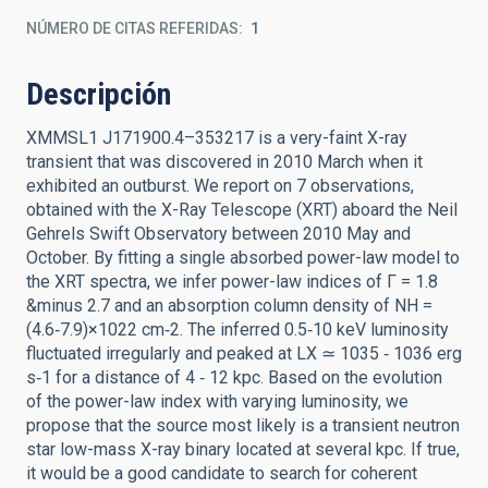
NÚMERO DE CITAS REFERIDAS
1
Descripción
XMMSL1 J171900.4–353217 is a very-faint X-ray
transient that was discovered in 2010 March when it
exhibited an outburst. We report on 7 observations,
obtained with the X-Ray Telescope (XRT) aboard the Neil
Gehrels Swift Observatory between 2010 May and
October. By fitting a single absorbed power-law model to
the XRT spectra, we infer power-law indices of Γ = 1.8
&minus 2.7 and an absorption column density of NH =
(4.6‑7.9)×1022 cm‑2. The inferred 0.5‑10 keV luminosity
fluctuated irregularly and peaked at LX ≃ 1035 ‑ 1036 erg
s‑1 for a distance of 4 ‑ 12 kpc. Based on the evolution
of the power-law index with varying luminosity, we
propose that the source most likely is a transient neutron
star low-mass X-ray binary located at several kpc. If true,
it would be a good candidate to search for coherent