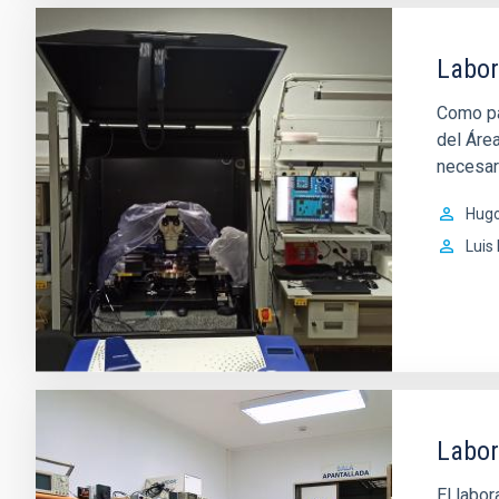
Labor
Como pa
del Áre
necesari
Hug
Luis
Labor
El labor