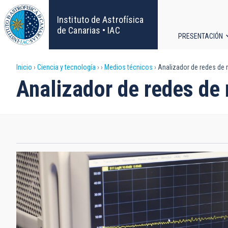
Pasar
al
Instituto de Astrofísica
contenido
de Canarias • IAC
PRESENTACIÓN
principal
Navega
Sobrescribir
Inicio
Ciencia y tecnología
Medios técnicos
Analizador de redes de
principa
Analizador de redes de
enlaces
de
ayuda
a
la
navegación