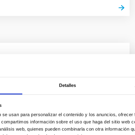
esarrollo y fabricación de sistemas
cos
capacidad para la construcción de instrumentación
Detalles
 IAC tiene una amplia experiencia en el diseño y
 sistemas electrónicos en general y especialmente para
y dispositivos astronómicos.
s
b se usan para personalizar el contenido y los anuncios, ofrecer
s, compartimos información sobre el uso que haga del sitio web 
 análisis web, quienes pueden combinarla con otra información q