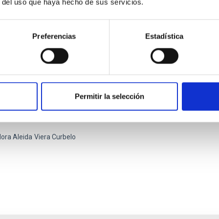
r del uso que haya hecho de sus servicios.
Preferencias
Estadística
atorio de Mecatrónica
Permitir la selección
ratorio de Mecatrónica ofrece un espacio para crear y diseñar
icos para lograr un rendimiento óptimo.
ora Aleida
Viera Curbelo