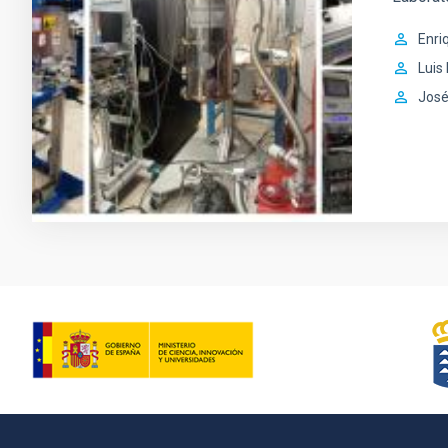
Enri
Luis
José