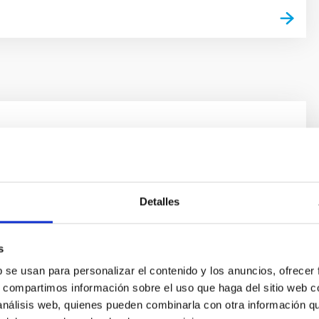
esarrollo y fabricación de sistemas
cos
capacidad para la construcción de instrumentación
Detalles
 IAC tiene una amplia experiencia en el diseño y
 sistemas electrónicos en general y especialmente para
y dispositivos astronómicos.
s
b se usan para personalizar el contenido y los anuncios, ofrecer
s, compartimos información sobre el uso que haga del sitio web 
 análisis web, quienes pueden combinarla con otra información q