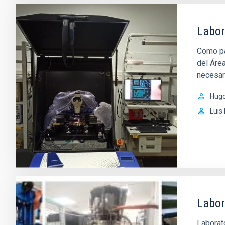
Labor
Como pa
del Áre
necesari
Hug
Luis
Labor
Laborat