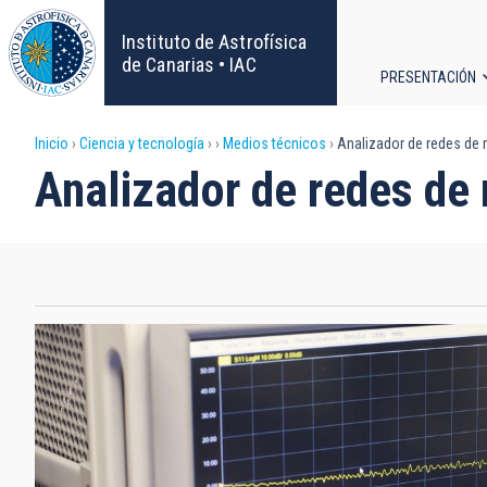
Pasar
al
Instituto de Astrofísica
contenido
de Canarias • IAC
PRESENTACIÓN
principal
Navega
Sobrescribir
Inicio
Ciencia y tecnología
Medios técnicos
Analizador de redes de
principa
Analizador de redes de
enlaces
de
ayuda
a
la
navegación