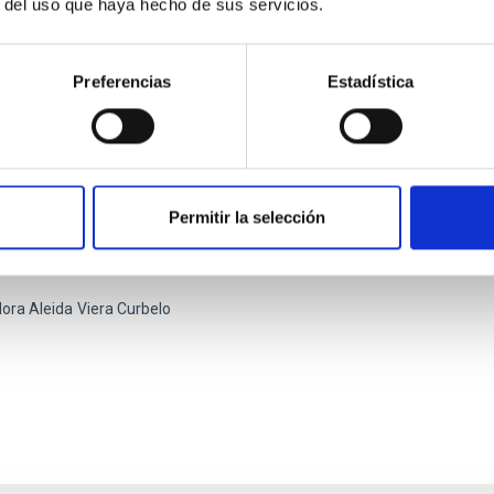
r del uso que haya hecho de sus servicios.
Preferencias
Estadística
atorio de Mecatrónica
Permitir la selección
ratorio de Mecatrónica ofrece un espacio para crear y diseñar
icos para lograr un rendimiento óptimo.
ora Aleida
Viera Curbelo