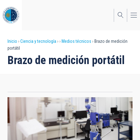
Pasar
al
contenido
principal
Sobrescribir
Inicio
Ciencia y tecnología
Medios técnicos
Brazo de medición
portátil
enlaces
Brazo de medición portátil
de
ayuda
a
la
navegación