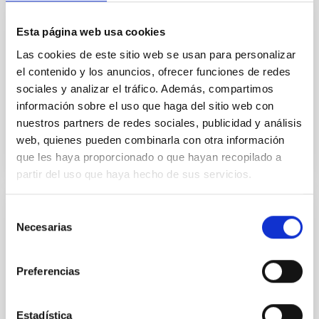
Esta página web usa cookies
Sala de CAD/CAE
Las cookies de este sitio web se usan para personalizar
La sala de CAD/CAE concentra los medios especiales
el contenido y los anuncios, ofrecer funciones de redes
para el diseño y cálculo de ingeniería mecánica.
sociales y analizar el tráfico. Además, compartimos
Afrodisio
Vega Moreno
información sobre el uso que haga del sitio web con
nuestros partners de redes sociales, publicidad y análisis
web, quienes pueden combinarla con otra información
que les haya proporcionado o que hayan recopilado a
partir del uso que haya hecho de sus servicios.
Selección
Laboratorio de Integración y Verificación
Necesarias
de
Mecánica
consentimiento
El Laboratorio de Integración y Verificación Mecánica
Preferencias
proporciona las infraestructuras básicas y
específicas necesarias para el montaje, integración y
verificación de los sistemas mecánicos de tamaño
Estadística