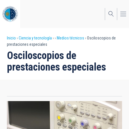
Pasar
al
contenido
principal
Sobrescribir
Inicio
Ciencia y tecnología
Medios técnicos
Osciloscopios de
prestaciones especiales
enlaces
Osciloscopios de
de
prestaciones especiales
ayuda
a
la
navegación