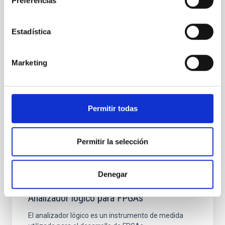
Preferencias
Como parte del Plan Estratégico del Instituto de
Astrofísica de Canarias (IAC), desde el 2019, el
Departamento de Electrónica del Área de
Estadística
Instrumentación del IAC ha estado llevando a cabo
diversas actividades para dotarse con las
capacidades necesarias para diseñar y caracterizar
Marketing
circuitos integrados (ICs) para instrumentación
astrofísica con
Hugo
García Vázquez
Permitir todas
Luis Fernando
Rodríguez Ramos
Permitir la selección
Denegar
Analizador lógico para FPGAs
El analizador lógico es un instrumento de medida