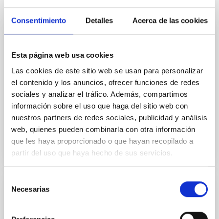
Te puede interesar
Consentimiento
Detalles
Acerca de las cookies
Laboratorio de Mecatrónica
Esta página web usa cookies
El laboratorio de Mecatrónica ofrece un espacio para
Las cookies de este sitio web se usan para personalizar
crear y diseñar sistemas que combinan
el contenido y los anuncios, ofrecer funciones de redes
componentes mecánicos y electrónicos para lograr
un rendimiento óptimo.
sociales y analizar el tráfico. Además, compartimos
información sobre el uso que haga del sitio web con
Teodora Aleida
Viera Curbelo
nuestros partners de redes sociales, publicidad y análisis
web, quienes pueden combinarla con otra información
que les haya proporcionado o que hayan recopilado a
partir del uso que haya hecho de sus servicios.
Selección
Necesarias
de
Laboratorio de Circuitos Integrados
consentimiento
(LABIC)