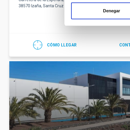
38570 Izaña, Santa Cruz de Tenerife
Fax
(34) 922
Denegar
Email
teide-
CÓMO LLEGAR
CONT