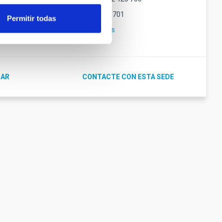
Fax
(34) 922 425 701
Permitir todas
alma
Email
calp@iac.es
GAR
CONTACTE CON ESTA SEDE