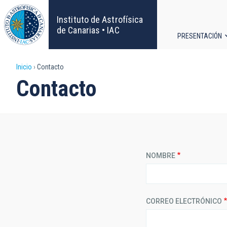
Pasar
al
Instituto de Astrofísica
contenido
de Canarias • IAC
PRESENTACIÓN
principal
Navega
Sobrescribir
Inicio
Contacto
principa
Contacto
enlaces
de
ayuda
NOMBRE
a
la
CORREO ELECTRÓNICO
navegación