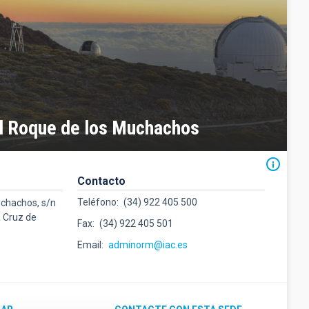
l Roque de los Muchachos
Contacto
Teléfono
(34) 922 405 500
uchachos, s/n
a Cruz de
Fax
(34) 922 405 501
Email
adminorm@iac.es