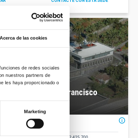
GAR
CONTACTE CON ESTA SEDE
Acerca de las cookies
 funciones de redes sociales
con nuestros partners de
ue les haya proporcionado o
física de La Palma Francisco
Marketing
Contacto
Teléfono
(34) 922 425 700