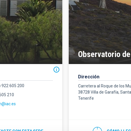
Observatorio de
Dirección
) 922 605 200
Carretera al Roque de los M
38728 Villa de Garafía, Sant
 605 210
Tenerife
m@iac.es