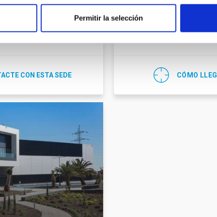
C/ Cuesta de San José, s/n
 329 117
Permitir la selección
E-38712 - Breña Baja - La P
ot@iac.es
España
ACTE CON ESTA SEDE
CÓMO LLE