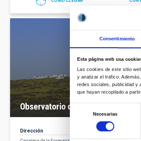
CÓMO LLEGAR
CONT
Consentimiento
Esta página web usa cookie
Las cookies de este sitio we
y analizar el tráfico. Ademá
redes sociales, publicidad y
que hayan recopilado a parti
Observatorio del Teide
Selección
Necesarias
de
consentimiento
Dirección
Contacto
Teléfono
(34
Carretera de la Esperanza, s/n,