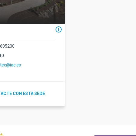
2605200
10
ctec@iac.es
ACTE CON ESTA SEDE