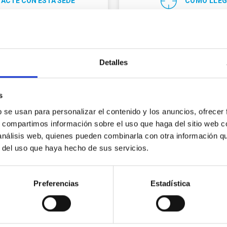
ACTE CON ESTA SEDE
CÓMO LLE
Detalles
s
b se usan para personalizar el contenido y los anuncios, ofrecer
s, compartimos información sobre el uso que haga del sitio web 
 análisis web, quienes pueden combinarla con otra información q
Centro de Astro
r del uso que haya hecho de sus servicios.
Sánchez
Preferencias
Estadística
Dirección
) 922 329 100
Apartado de Correos 50