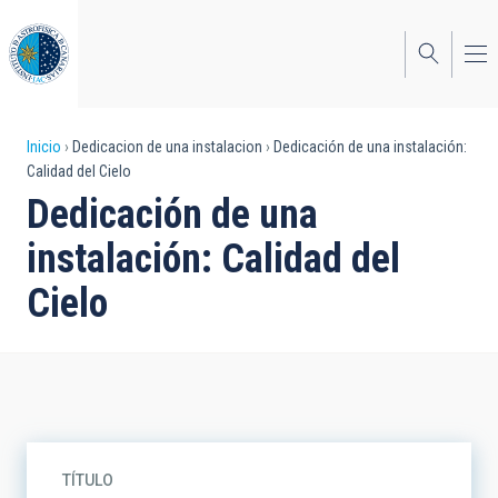
Pasar
al
contenido
principal
Sobrescribir
Inicio
Dedicacion de una instalacion
Dedicación de una instalación:
Calidad del Cielo
enlaces
Dedicación de una
de
instalación: Calidad del
ayuda
Cielo
a
la
navegación
TÍTULO