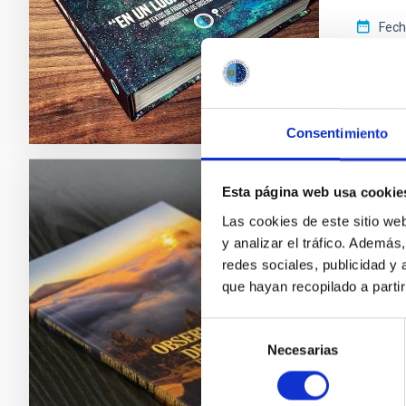
Fec
Consentimiento
Esta página web usa cookie
LIBRO
Las cookies de este sitio we
“OBSE
y analizar el tráfico. Ademá
solar
redes sociales, publicidad y
que hayan recopilado a parti
Las Isla
embargo
Selección
Necesarias
de
Fec
consentimiento