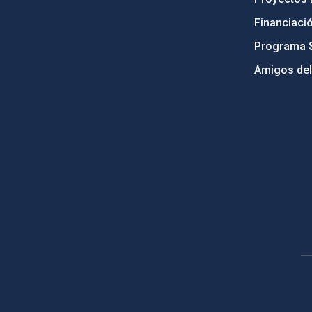
Financiaci
Programa 
Amigos del
PostFooter > Newsletter link