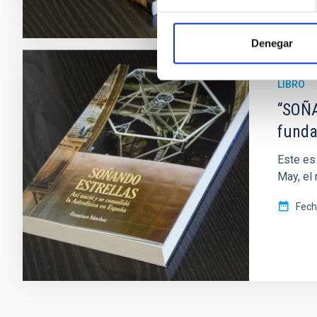
Denegar
LIBRO
“SOÑA
funda
Este es
May, el
Fec