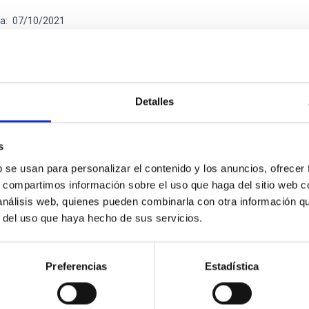
ha
07/10/2021
Detalles
s
b se usan para personalizar el contenido y los anuncios, ofrecer
RVANDO EL SOL DESDE TENERIFE. Una aventura 
s, compartimos información sobre el uso que haga del sitio web 
 Manuel Vázquez Abeledo.
 análisis web, quienes pueden combinarla con otra información q
r del uso que haya hecho de sus servicios.
s Canarias, un archipiélago en medio del Atlántico. En principio,
, desde la época histórica han llamado la atención, primero a n
Preferencias
Estadística
ha
09/12/2019