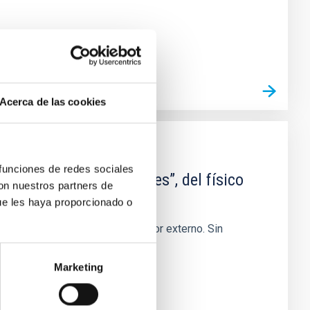
Acerca de las cookies
 funciones de redes sociales
sobre el mar de nubes”, del físico
con nuestros partners de
ue les haya proporcionado o
 nada que destacar a un observador externo. Sin
avegantes
Marketing