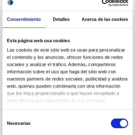
Consentimiento
Detalles
Acerca de las cookies
CALENDARIO
Esta página web usa cookies
Calendario astronómico IAC 2026
Las cookies de este sitio web se usan para personalizar
El Instituto de Astrofísica de Canarias (IAC) y el
el contenido y los anuncios, ofrecer funciones de redes
Museo de la Ciencia y el Cosmos (MCC) publican su
sociales y analizar el tráfico. Además, compartimos
calendario astronómico. Este 2026 estará marcado
información sobre el uso que haga del sitio web con
por el eclipse total de Sol el 12 de agosto, que
nuestros partners de redes sociales, publicidad y análisis
web, quienes pueden combinarla con otra información
Fecha
29/12/2025
que les haya proporcionado o que hayan recopilado a
partir del uso que haya hecho de sus servicios.
Selección
Necesarias
de
consentimiento
CALENDARIO