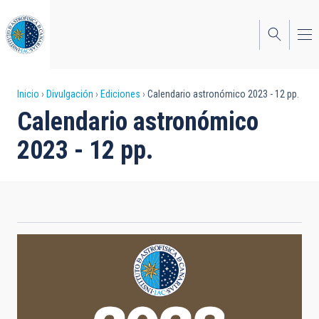
Pasar
al
contenido
principal
Sobrescribir
Inicio
Divulgación
Ediciones
Calendario astronómico 2023 - 12 pp.
Calendario astronómico
enlaces
2023 - 12 pp.
de
ayuda
a
la
navegación