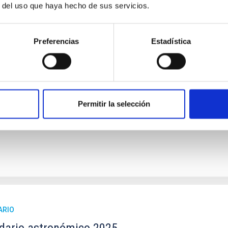
r del uso que haya hecho de sus servicios.
ARIO
Preferencias
Estadística
dario astronómico IAC 2026
ituto de Astrofísica de Canarias (IAC) y el Museo de la Ciencia 
26 estará marcado por el eclipse total de Sol el 12 de agosto, q
Permitir la selección
ha
29/12/2025
ARIO
dario astronómico 2025