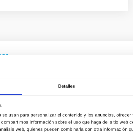
ARIO
dario astronómico IAC 2026
ituto de Astrofísica de Canarias (IAC) y el Museo de la Ciencia 
26 estará marcado por el eclipse total de Sol el 12 de agosto, q
Detalles
ha
29/12/2025
s
b se usan para personalizar el contenido y los anuncios, ofrecer
s, compartimos información sobre el uso que haga del sitio web 
 análisis web, quienes pueden combinarla con otra información q