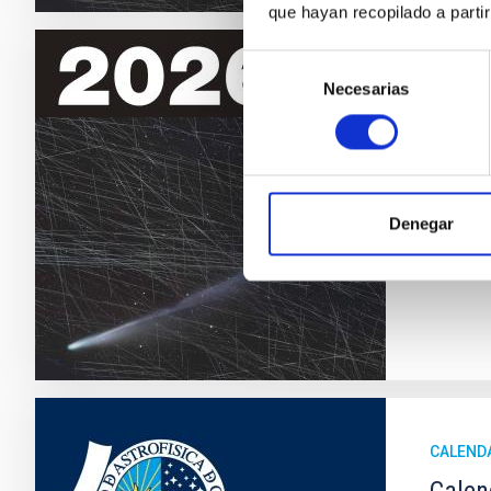
que hayan recopilado a parti
Selección
CALEND
Necesarias
de
consentimiento
Calen
El Inst
Este 20
Denegar
Fec
CALEND
Calen