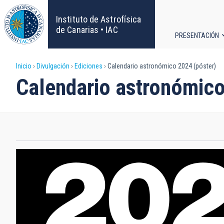
Pasar
al
Instituto de Astrofísica
contenido
de Canarias • IAC
PRESENTACIÓN
principal
Navega
Sobrescribir
Inicio
Divulgación
Ediciones
Calendario astronómico 2024 (póster)
principa
Calendario astronómico
enlaces
de
ayuda
a
la
navegación