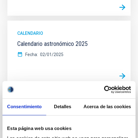
CALENDARIO
Calendario astronómico 2025
Fecha
02/01/2025
CALENDARIO
Consentimiento
Detalles
Acerca de las cookies
Calendario astronómico 2024 (libro)
Calendario de 2024 tipo libro (meses separados por
Esta página web usa cookies
hojas).