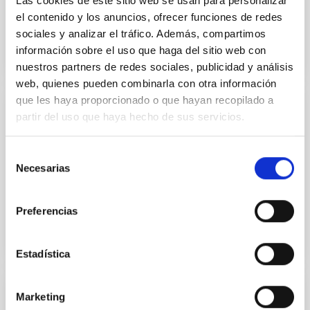
Las cookies de este sitio web se usan para personalizar
Fecha
19/01/2024
el contenido y los anuncios, ofrecer funciones de redes
sociales y analizar el tráfico. Además, compartimos
información sobre el uso que haga del sitio web con
nuestros partners de redes sociales, publicidad y análisis
web, quienes pueden combinarla con otra información
que les haya proporcionado o que hayan recopilado a
partir del uso que haya hecho de sus servicios.
CALENDARIO
Calendario astronómico 2024 (póster)
Selección
Calendario de 2024 tipo póster (una hoja)
Necesarias
de
consentimiento
Fecha
19/01/2024
Preferencias
Estadística
Marketing
CALENDARIO