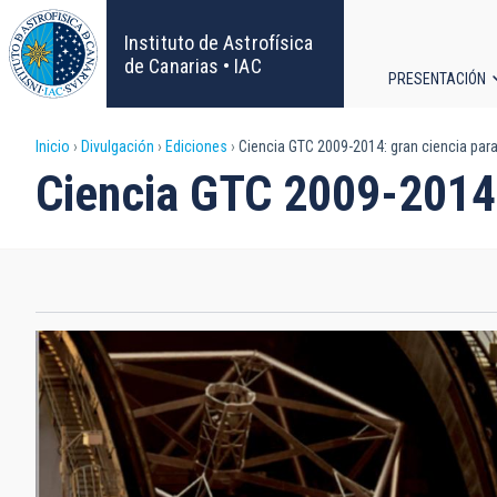
Pasar
al
Instituto de Astrofísica
contenido
de Canarias • IAC
PRESENTACIÓN
principal
Navega
Sobrescribir
Inicio
Divulgación
Ediciones
Ciencia GTC 2009-2014: gran ciencia para
principa
Ciencia GTC 2009-2014:
enlaces
de
ayuda
a
la
navegación