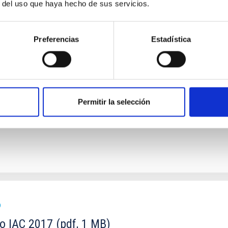
r del uso que haya hecho de sus servicios.
Preferencias
Estadística
investigadores
 donde las haya, deben abrirse también al público no experto. En 
Permitir la selección
O
to IAC 2017 (pdf, 1 MB)