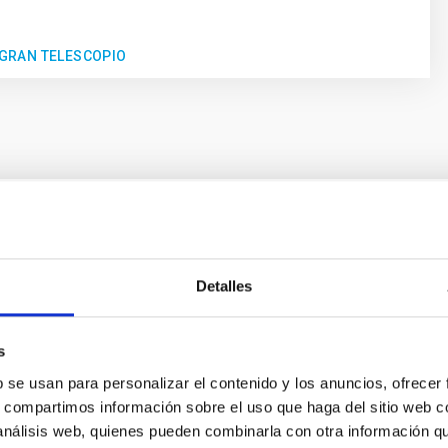
N GRAN TELESCOPIO
O
Telescopio Canarias (GTC): 10 años de Ciencia
Detalles
rgo de los últimos 10 años, desde su inauguración, el Gran Tele
an, ha contribuido en gran medida a aumentar nuestros conocimi
s
ha
24/07/2019
b se usan para personalizar el contenido y los anuncios, ofrecer
s, compartimos información sobre el uso que haga del sitio web 
 análisis web, quienes pueden combinarla con otra información q