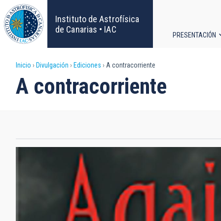
Pasar
al
Instituto de Astrofísica
contenido
de Canarias • IAC
PRESENTACIÓN
principal
Navega
Sobrescribir
Inicio
Divulgación
Ediciones
A contracorriente
principa
A contracorriente
enlaces
de
ayuda
a
la
navegación