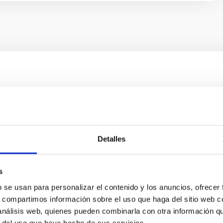
n lugar del Universo…”, de AA. VV.
licación del Instituto de Astrofísica de Canarias (IAC) recoge la
figuras de las letras hispanas invitadas a descubrir el cielo de
Detalles
ha
07/10/2021
s
b se usan para personalizar el contenido y los anuncios, ofrecer
s, compartimos información sobre el uso que haga del sitio web 
 análisis web, quienes pueden combinarla con otra información q
r del uso que haya hecho de sus servicios.