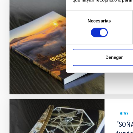
LIBRO
Selección
Necesarias
de
“OBSE
consentimiento
solar
Las Isla
embargo
Denegar
Fec
LIBRO
“SOÑA