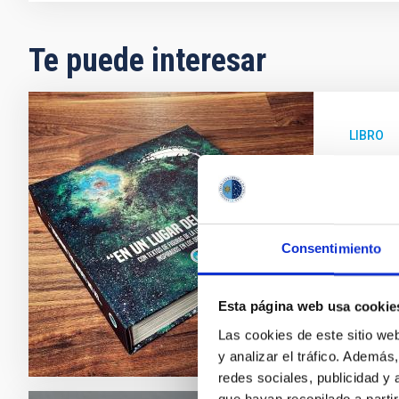
Te puede interesar
LIBRO
"En u
Esta pub
grandes 
Consentimiento
Fec
Esta página web usa cookie
Las cookies de este sitio we
y analizar el tráfico. Ademá
redes sociales, publicidad y
que hayan recopilado a parti