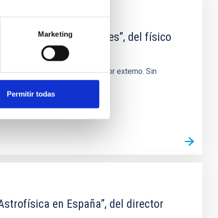
Marketing
sobre el mar de nubes”, del físico
 nada que destacar a un observador externo. Sin
avegantes
Permitir todas
trofísica en España”, del director