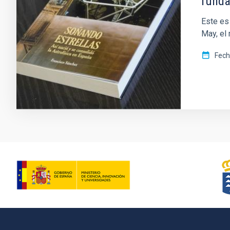
funda
Este es
May, el
Fec