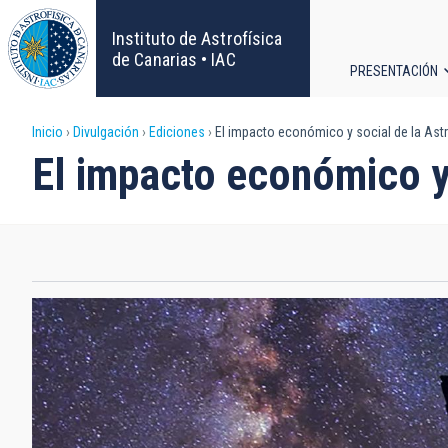
Pasar
al
Instituto de Astrofísica
contenido
de Canarias • IAC
PRESENTACIÓN
principal
Navega
Sobrescribir
Inicio
Divulgación
Ediciones
El impacto económico y social de la Astr
principa
El impacto económico y 
enlaces
de
ayuda
a
la
navegación