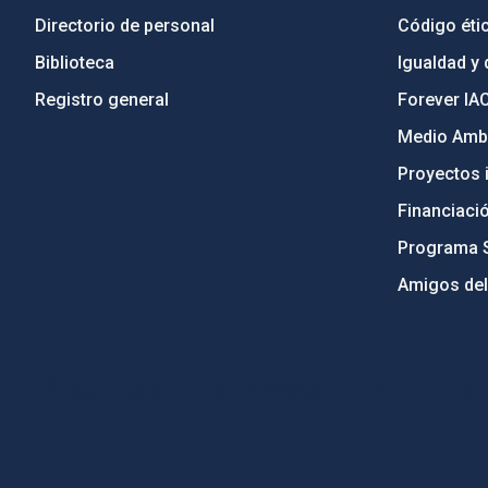
Directorio de personal
Código étic
Biblioteca
Igualdad y 
Registro general
Forever IA
Medio Ambi
Proyectos i
Financiaci
Programa 
Amigos del
PostFooter > Newsletter link