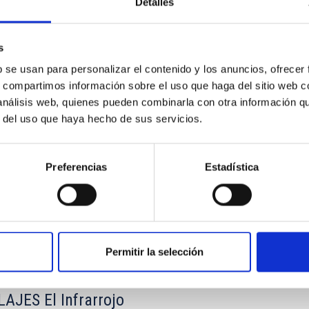
Detalles
s
ajes. La Astrofísica en La Palma
b se usan para personalizar el contenido y los anuncios, ofrecer
s, compartimos información sobre el uso que haga del sitio web 
tuto de Astrofísica de Canarias (IAC) rinde homenaje a la histori
 análisis web, quienes pueden combinarla con otra información q
monográfica Paralajes que se distribuye tanto en su edición
r del uso que haya hecho de sus servicios.
ha
02/01/2025
Preferencias
Estadística
Permitir la selección
AJES El Infrarrojo