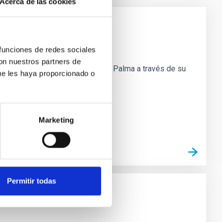
Acerca de las cookies
 funciones de redes sociales
con nuestros partners de
a de la Astronomía en la isla de La Palma a través de su
ue les haya proporcionado o
Marketing
Permitir todas