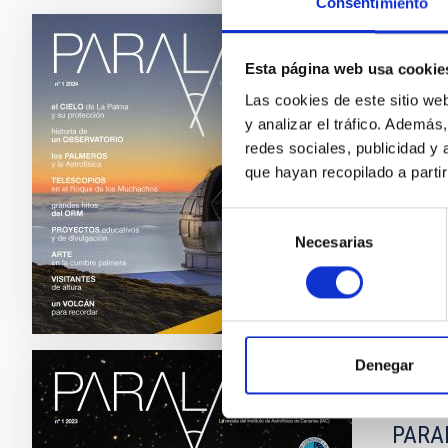
Consentimiento
REVISTA
Esta página web usa cookie
Paral
Las cookies de este sitio we
y analizar el tráfico. Ademá
El Insti
redes sociales, publicidad y
revista 
que hayan recopilado a parti
Fec
Selección
Necesarias
de
consentimiento
Denegar
REVISTA
PARAL