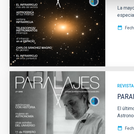
La mayor
especia
Fec
REVISTA
PARAL
El últim
Astrono
Fec