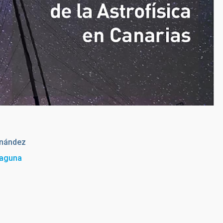
rnández
Laguna