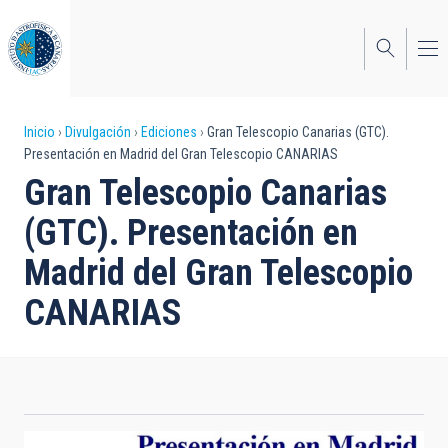
Pasar
al
contenido
principal
Sobrescribir
Inicio
Divulgación
Ediciones
Gran Telescopio Canarias (GTC).
Presentación en Madrid del Gran Telescopio CANARIAS
enlaces
Gran Telescopio Canarias
de
(GTC). Presentación en
ayuda
Madrid del Gran Telescopio
a
CANARIAS
la
navegación