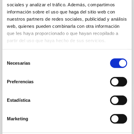
sociales y analizar el tráfico. Además, compartimos
REVISTA
información sobre el uso que haga del sitio web con
nuestros partners de redes sociales, publicidad y análisis
PARALAJES El Infrarrojo
web, quienes pueden combinarla con otra información
La mayor parte de la energía que emite el Universo
que les haya proporcionado o que hayan recopilado a
es infrarroja y, por lo tanto, no podemos verla si no es
partir del uso que haya hecho de sus servicios.
con instrumentos especiales para ello. El IAC ha sido
consciente de esto desde sus inicios
Selección
Necesarias
Fecha
10/10/2023
de
consentimiento
Preferencias
Estadística
REVISTA
El impacto económico y social de la
Marketing
Astrofísica en Canarias