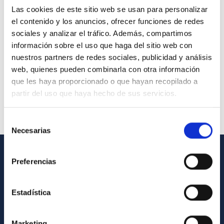
Las cookies de este sitio web se usan para personalizar
el contenido y los anuncios, ofrecer funciones de redes
sociales y analizar el tráfico. Además, compartimos
información sobre el uso que haga del sitio web con
nuestros partners de redes sociales, publicidad y análisis
web, quienes pueden combinarla con otra información
que les haya proporcionado o que hayan recopilado a
partir del uso que haya hecho de sus servicios.
Selección
Necesarias
de
consentimiento
Preferencias
INFORMACIÓN GENERAL
Contacto
Estadística
Cómo llegar al IAC
Directorio de personal
Marketing