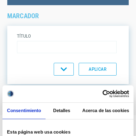
MARCADOR
TÍTULO
TEMÁTICA
EN VENTA
SOPORTE
No se encontraron resultados.
Consentimiento
Detalles
Acerca de las cookies
ORDENAR
ORDEN
Esta página web usa cookies