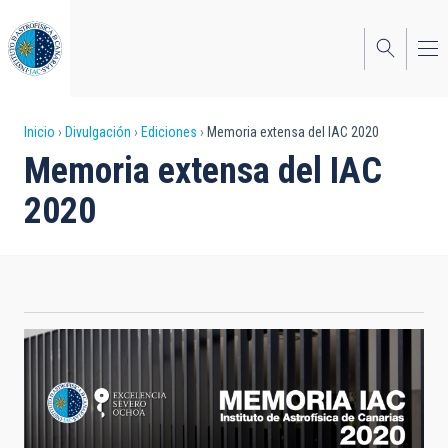
Pasar
al
contenido
principal
Sobrescribir
Inicio
Divulgación
Ediciones
Memoria extensa del IAC 2020
Memoria extensa del IAC
enlaces
2020
de
ayuda
a
la
navegación