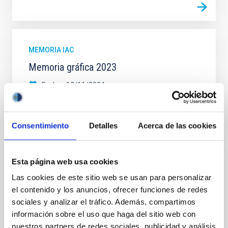
MEMORIA IAC
Memoria gráfica 2023
Fecha
12/11/2024
Consentimiento
Detalles
Acerca de las cookies
Esta página web usa cookies
MEMORIA IAC
Las cookies de este sitio web se usan para personalizar
Memoria extensa del IAC 2022
el contenido y los anuncios, ofrecer funciones de redes
Memoria extensa del IAC 2022
sociales y analizar el tráfico. Además, compartimos
información sobre el uso que haga del sitio web con
Fecha
15/12/2023
nuestros partners de redes sociales, publicidad y análisis