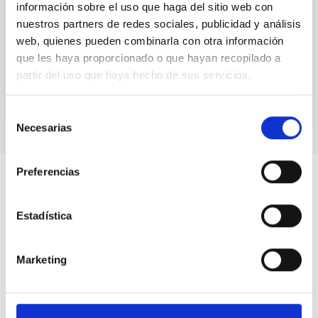
información sobre el uso que haga del sitio web con
Memoria extensa del IAC 2022
nuestros partners de redes sociales, publicidad y análisis
Fecha
15/12/2023
web, quienes pueden combinarla con otra información
que les haya proporcionado o que hayan recopilado a
partir del uso que haya hecho de sus servicios.
Selección
Necesarias
de
consentimiento
Preferencias
Estadística
Marketing