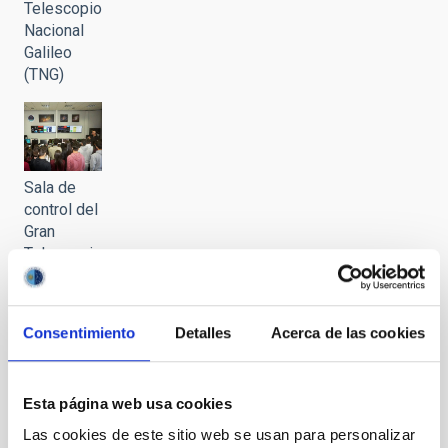
Telescopio
Nacional
Galileo
(TNG)
Sala de
control del
Gran
Telescopio
Canarias
(GTC)
durante la
Consentimiento
Detalles
Acerca de las cookies
visita del
alumnado
de 4º de la
Esta página web usa cookies
ESO del
programa
Las cookies de este sitio web se usan para personalizar