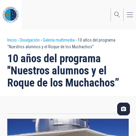
Pasar
al
contenido
principal
Sobrescribir
Inicio
Divulgación
Galería multimedia
10 años del programa
"Nuestros alumnos y el Roque de los Muchachos”
enlaces
10 años del programa
de
"Nuestros alumnos y el
ayuda
Roque de los Muchachos”
a
la
navegación