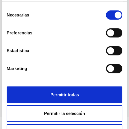
Selección
Necesarias
de
40 años
consentimiento
IAC
Preferencias
Estadística
40 años
IAC
Marketing
40 años
Permitir todas
IAC
Permitir la selección