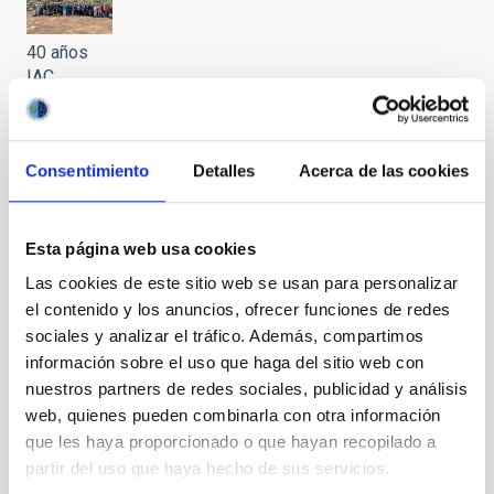
40 años
IAC
Consentimiento
Detalles
Acerca de las cookies
40 años
IAC
Esta página web usa cookies
Las cookies de este sitio web se usan para personalizar
el contenido y los anuncios, ofrecer funciones de redes
40 años
sociales y analizar el tráfico. Además, compartimos
IAC
información sobre el uso que haga del sitio web con
nuestros partners de redes sociales, publicidad y análisis
web, quienes pueden combinarla con otra información
que les haya proporcionado o que hayan recopilado a
40 años
IAC
partir del uso que haya hecho de sus servicios.