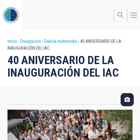
Pasar
al
contenido
principal
Sobrescribir
Inicio
Divulgación
Galería multimedia
40 ANIVERSARIO DE LA
INAUGURACIÓN DEL IAC
enlaces
40 ANIVERSARIO DE LA
de
INAUGURACIÓN DEL IAC
ayuda
a
la
navegación