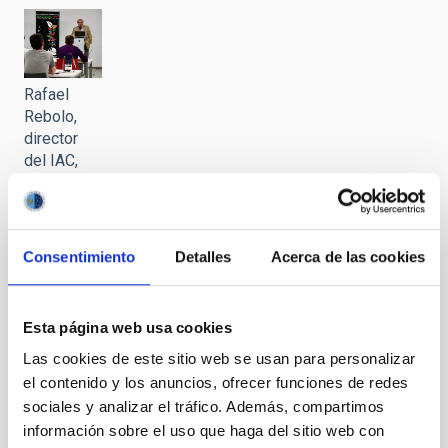
Rafael
Rebolo,
director
del IAC,
durante la
presentación
de la
AEACI
Consentimiento
Detalles
Acerca de las cookies
2022
Esta página web usa cookies
Las cookies de este sitio web se usan para personalizar
Sala
el contenido y los anuncios, ofrecer funciones de redes
IACTEC
sociales y analizar el tráfico. Además, compartimos
con los
información sobre el uso que haga del sitio web con