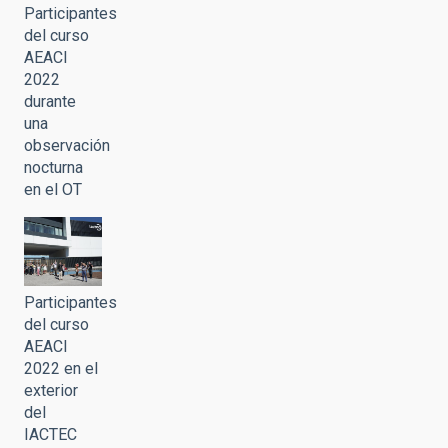
Participantes
del curso
AEACI
2022
durante
una
observación
nocturna
en el OT
Participantes
del curso
AEACI
2022 en el
exterior
del
IACTEC