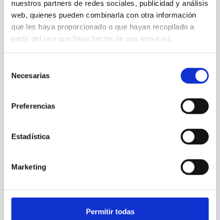
participantes
nuestros partners de redes sociales, publicidad y análisis
del curso
web, quienes pueden combinarla con otra información
AEACI
que les haya proporcionado o que hayan recopilado a
2022
partir del uso que haya hecho de sus servicios.
Selección
Necesarias
de
Sandra
consentimiento
Benitez
Preferencias
(ESA) en la
AEACI
2022
Estadística
Te puede interesar
Marketing
Permitir todas