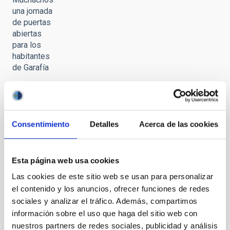
una jornada
de puertas
abiertas
para los
habitantes
de Garafía
Consentimiento
Detalles
Acerca de las cookies
Celebrada
en el
Observatorio
Esta página web usa cookies
del Roque
Las cookies de este sitio web se usan para personalizar
de los
el contenido y los anuncios, ofrecer funciones de redes
Muchachos
sociales y analizar el tráfico. Además, compartimos
una jornada
información sobre el uso que haga del sitio web con
de puertas
abiertas
nuestros partners de redes sociales, publicidad y análisis