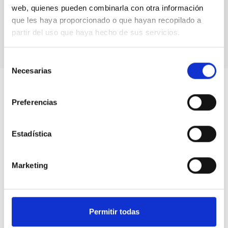
para los
web, quienes pueden combinarla con otra información
habitantes
que les haya proporcionado o que hayan recopilado a
de Garafía
partir del uso que haya hecho de sus servicios.
Selección
Necesarias
de
consentimiento
Preferencias
Estadística
Marketing
Permitir todas