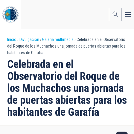
Pasar
al
contenido
principal
Sobrescribir
Inicio
Divulgación
Galería multimedia
Celebrada en el Observatorio
del Roque de los Muchachos una jornada de puertas abiertas para los
enlaces
habitantes de Garafía
de
Celebrada en el
ayuda
Observatorio del Roque de
a
los Muchachos una jornada
la
de puertas abiertas para los
navegación
habitantes de Garafía