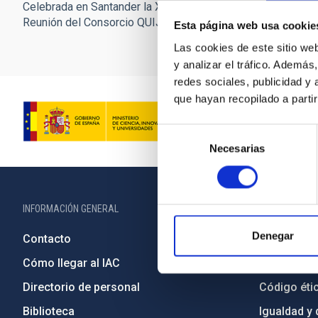
Celebrada en Santander la XIII
Reunión del Consorcio QUIJOTE
Esta página web usa cookie
Las cookies de este sitio we
y analizar el tráfico. Ademá
redes sociales, publicidad y
que hayan recopilado a parti
Selección
Necesarias
de
consentimiento
INFORMACIÓN GENERAL
INFORMACIÓN 
Denegar
Contacto
Legislació
Cómo llegar al IAC
Transparen
Directorio de personal
Código étic
Biblioteca
Igualdad y 