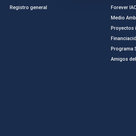
Registro general
Forever IA
Medio Ambi
Proyectos i
Financiaci
Programa 
Amigos del
PostFooter > Newsletter link