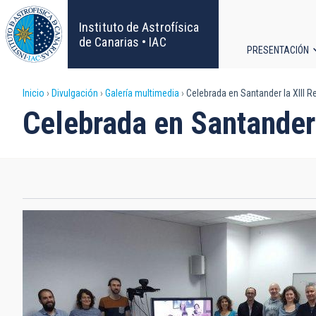
Pasar
al
Instituto de Astrofísica
contenido
de Canarias • IAC
PRESENTACIÓN
principal
Navega
Sobrescribir
Inicio
Divulgación
Galería multimedia
Celebrada en Santander la XIII 
principa
Celebrada en Santander
enlaces
de
ayuda
a
la
navegación