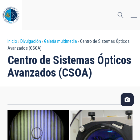
Pasar
al
contenido
principal
Sobrescribir
Inicio
Divulgación
Galería multimedia
Centro de Sistemas Ópticos
Avanzados (CSOA)
enlaces
Centro de Sistemas Ópticos
de
Avanzados (CSOA)
ayuda
a
la
navegación