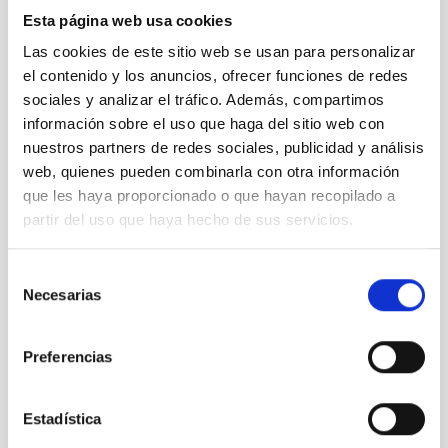
Esta página web usa cookies
Las cookies de este sitio web se usan para personalizar
Videos instrumentos de telescopios
el contenido y los anuncios, ofrecer funciones de redes
sociales y analizar el tráfico. Además, compartimos
información sobre el uso que haga del sitio web con
nuestros partners de redes sociales, publicidad y análisis
web, quienes pueden combinarla con otra información
que les haya proporcionado o que hayan recopilado a
partir del uso que haya hecho de sus servicios.
Selección
Necesarias
de
consentimiento
Preferencias
La misión CHEOPS, en la que participa el IAC, observa
Estadística
sus primeros exoplanetas