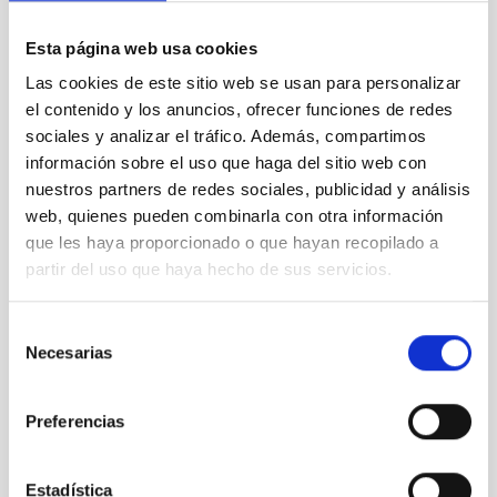
Esta página web usa cookies
Rueda de
Las cookies de este sitio web se usan para personalizar
prensa
el contenido y los anuncios, ofrecer funciones de redes
Consejo
sociales y analizar el tráfico. Además, compartimos
Rector
información sobre el uso que haga del sitio web con
2021
nuestros partners de redes sociales, publicidad y análisis
web, quienes pueden combinarla con otra información
Te puede interesar
que les haya proporcionado o que hayan recopilado a
partir del uso que haya hecho de sus servicios.
Selección
Necesarias
de
consentimiento
Preferencias
Estadística