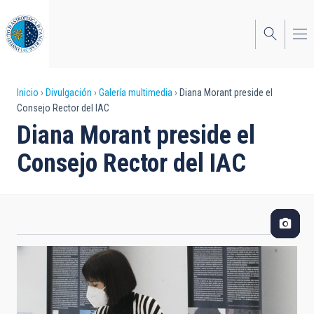
Pasar
al
contenido
principal
Sobrescribir
Inicio
Divulgación
Galería multimedia
Diana Morant preside el
Consejo Rector del IAC
enlaces
Diana Morant preside el
de
Consejo Rector del IAC
ayuda
a
la
navegación