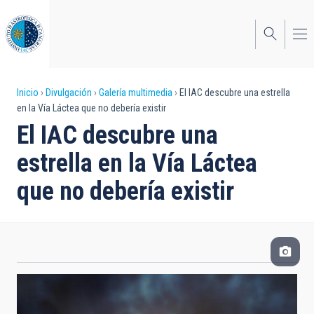
Pasar
al
contenido
principal
Sobrescribir
Inicio
Divulgación
Galería multimedia
El IAC descubre una estrella
en la Vía Láctea que no debería existir
enlaces
El IAC descubre una
de
estrella en la Vía Láctea
ayuda
que no debería existir
a
la
navegación